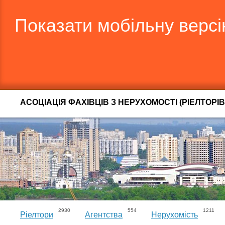
Показати мобільну верс
АСОЦІАЦІЯ ФАХІВЦІВ З НЕРУХОМОСТІ (РІЕЛТОРІВ
2930
554
1211
Ріелтори
Агентства
Нерухомість