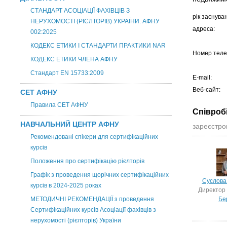
СТАНДАРТ АСОЦІАЦІЇ ФАХІВЦІВ З
рік заснува
НЕРУХОМОСТІ (РІЄЛТОРІВ) УКРАЇНИ. АФНУ
адреса:
002:2025
КОДЕКС ЕТИКИ І СТАНДАРТИ ПРАКТИКИ NAR
Номер теле
КОДЕКС ЕТИКИ ЧЛЕНА АФНУ
Стандарт EN 15733:2009
E-mail:
Веб-сайт:
СЕТ АФНУ
Правила СЕТ АФНУ
Співроб
НАВЧАЛЬНИЙ ЦЕНТР АФНУ
зареєстров
Рекомендовані спікери для сертифікаційних
курсів
Положення про сертифікацію рієлторів
Графік з проведення щорічних сертифікаційних
Суслова
курсів в 2024-2025 роках
Директор 
МЕТОДИЧНІ РЕКОМЕНДАЦІЇ з проведення
Бе
Сертифікаційних курсів Асоціації фахівців з
нерухомості (рієлторів) України