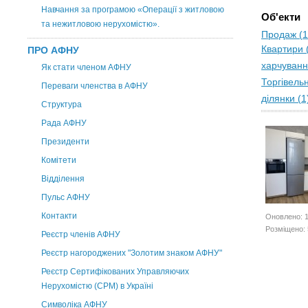
Навчання за програмою «Операції з житловою
Об'екти
та нежитловою нерухомістю».
Продаж (1
Квартири 
ПРО АФНУ
харчуванн
Як стати членом АФНУ
Торгівель
Переваги членства в АФНУ
ділянки (1
Структура
Рада АФНУ
Президенти
Комітети
Відділення
Пульс АФНУ
Контакти
Оновлено: 1
Розміщено: 
Реєстр членів АФНУ
Реєстр нагороджених "Золотим знаком АФНУ"
Реєстр Сертифікованих Управляючих
Нерухомістю (CPM) в Україні
Символіка АФНУ