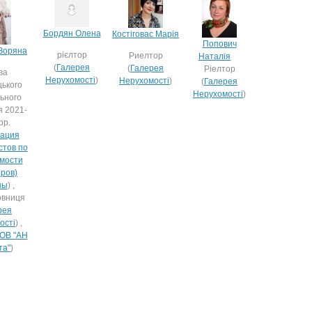
Бордян Олена
Костіговас Марія
Попович
 Зоряна
рієлтор
Риелтор
Наталія
(
Галерея
(
Галерея
Ріелтор
ва
Нерухомості
)
Нерухомості
)
(
Галерея
цького
Нерухомості
)
льного
я 2021-
рр.
ация
стов по
мости
оров)
ны
) ,
овниця
рея
ості
) ,
ОВ "АН
та"
)