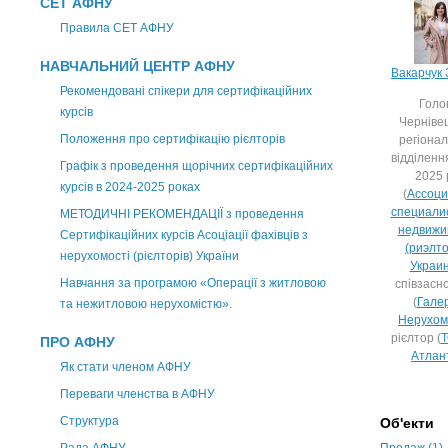
СЕТ АФНУ
Правила СЕТ АФНУ
НАВЧАЛЬНИЙ ЦЕНТР АФНУ
Вакарчук
Рекомендовані спікери для сертифікаційних
Голо
курсів
Черніве
Положення про сертифікацію рієлторів
регіона
відділенн
Графік з проведення щорічних сертифікаційних
2025 
курсів в 2024-2025 роках
(
Ассоци
специали
МЕТОДИЧНІ РЕКОМЕНДАЦІЇ з проведення
недвижи
Сертифікаційних курсів Асоціації фахівців з
(риэлт
нерухомості (рієлторів) України
Украи
Навчання за програмою «Операції з житловою
співзасн
(
Гале
та нежитловою нерухомістю».
Нерухом
рієлтор (
Т
ПРО АФНУ
Атлан
Як стати членом АФНУ
Переваги членства в АФНУ
Структура
Об'екти