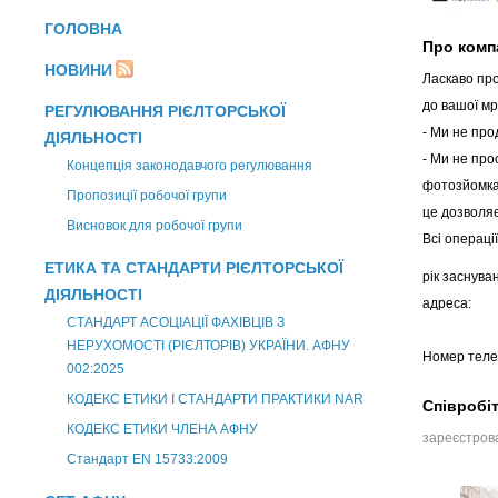
ГОЛОВНА
Про комп
НОВИНИ
Ласкаво пр
до вашої мр
РЕГУЛЮВАННЯ РІЄЛТОРСЬКОЇ
- Ми не про
ДІЯЛЬНОСТІ
- Ми не про
Концепція законодавчого регулювання
фотозйомка,
Пропозиції робочої групи
це дозволяє
Висновок для робочої групи
Всі операці
ЕТИКА ТА СТАНДАРТИ РІЄЛТОРСЬКОЇ
рік заснува
ДІЯЛЬНОСТІ
адреса:
СТАНДАРТ АСОЦІАЦІЇ ФАХІВЦІВ З
НЕРУХОМОСТІ (РІЄЛТОРІВ) УКРАЇНИ. АФНУ
Номер теле
002:2025
КОДЕКС ЕТИКИ І СТАНДАРТИ ПРАКТИКИ NAR
Співробі
КОДЕКС ЕТИКИ ЧЛЕНА АФНУ
зареєстрова
Стандарт EN 15733:2009