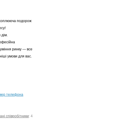
захоплююча подорож
есу!
 дім.
рофесійна
зуміння ринку — все
іші умови для вас.
мер телефона
ані співробітники
: 4