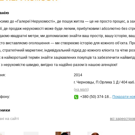
анію
осимо до «Галереї Нерухомості», де пошук житла — це не просто процес, а 
ії, де продаж нерухомості може буде легким, прибутковим і абсолютно без стр
даємо квадратні метри, ми допомагаємо знайти ваш простір, вашу історію, ваш
сто виставляємо оголошення — ми створюємо історію для кожного об’єкта. П
 стратегічний маркетинг, індивідуальний підхід до кожного клієнта та чітке ро
 в найкоротший термін знайти зацікавлених покупців та забезпечити найвигідн
ї з нерухомістю швидко, вигідно та надійно разом із нашою агенцією!
ння:
2014
г. Черновцы, П.Орлика 1 Д / 404 каб.
(
на мапі
)
фону:
+380 (50) 374-18...
Показати но
тники
ні на сайті
всі зареєстров