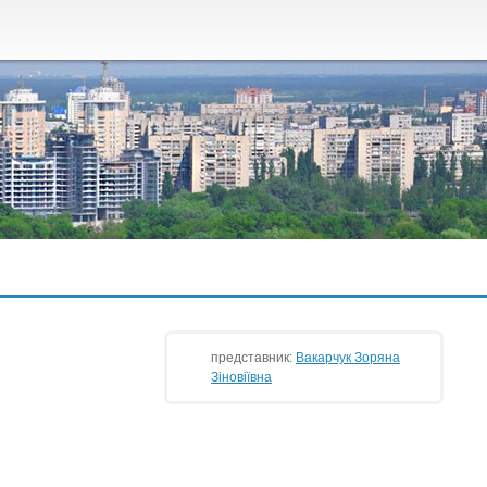
представник:
Вакарчук Зоряна
Зіновіївна