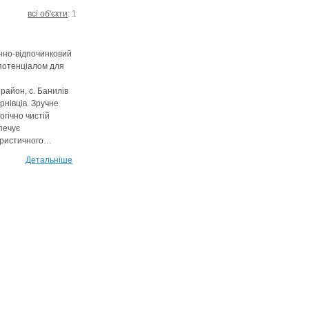
всі об'єкти
: 1
нно-відпочинковий
 потенціалом для
район, с. Банилів
рнівців. Зручне
гічно чистій
печує
уристичного…
Детальніше