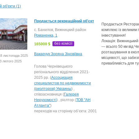
 об'єкти (1)
Продається рекреаційний об'єкт
Продається Рестора
с. Банилов, Вижницкий район
комплекс із великим
Романенка, 1
інвестування!
Локація: Вижницький 
без комісії
165000 $
— всього 50 км від Че
розташування в еколо
Вакарчук Зоряна Зіновіївна
8 листопада 2025
місцевості, що забез
3 лютого 2025
привабливість для т
Голова Чернівецького
регіонального відділення 2021-
2025 рр. (
Ассоциация
специалистов по недвижимости
(риэлторов) Украины
) ,
співзасновниця (
Галерея
Нерухомості
) , рієлтор (
ТОВ "АН
Атланта"
)
переходів на сторінку об’єкта: 2001