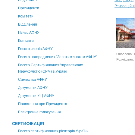
Рада АФНУ
Продаж (1)
Рекреаційній
Президенти
Комітети
Відділення
Пульс АФНУ
Контакти
Реєстр членів АФНУ
Оновлено: 1
Реєстр нагороджених "Золотим знаком АФНУ"
Розміщено: 
Реєстр Сертифікованих Управляючих
Нерухомістю (CPM) в Україні
Символіка АФНУ
Документи АФНУ
Документи КІЦ АФНУ
Положення про Президента
Електронне голосування
СЕРТИФІКАЦІЯ
Реєстр сертифікованих рієлторів України