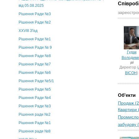
Співроб
від 05.08.2025
зареєстров
Рішення Ради №3
Рішення Ради №2
XXVIII З'їзд
Рішення Ради №1
Рішення Ради № 9
Гудак
Рішення Ради №8
Володим
Рішення Ради №7
Директор (
Рішення Ради №6
ВІСОН
)
Рішення Ради №5/1
Рішення Ради №5
Об'екти
Рішення Ради №4
Продаж (2
Рішення Ради №3
Квартири 
Рішення ради №2
Промислов
Рішення Ради №1
забудову (
Рішення ради №8