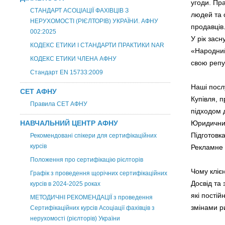
угоди. Пр
СТАНДАРТ АСОЦІАЦІЇ ФАХІВЦІВ З
людей та 
НЕРУХОМОСТІ (РІЄЛТОРІВ) УКРАЇНИ. АФНУ
продавців
002:2025
У рік зас
КОДЕКС ЕТИКИ І СТАНДАРТИ ПРАКТИКИ NAR
«Народний
КОДЕКС ЕТИКИ ЧЛЕНА АФНУ
свою репу
Стандарт EN 15733:2009
Наші посл
СЕТ АФНУ
Купівля, 
Правила СЕТ АФНУ
підходом 
НАВЧАЛЬНИЙ ЦЕНТР АФНУ
Юридичний
Підготовк
Рекомендовані спікери для сертифікаційних
курсів
Рекламне 
Положення про сертифікацію рієлторів
Чому кліє
Графік з проведення щорічних сертифікаційних
Досвід та 
курсів в 2024-2025 роках
які постій
МЕТОДИЧНІ РЕКОМЕНДАЦІЇ з проведення
змінами р
Сертифікаційних курсів Асоціації фахівців з
нерухомості (рієлторів) України