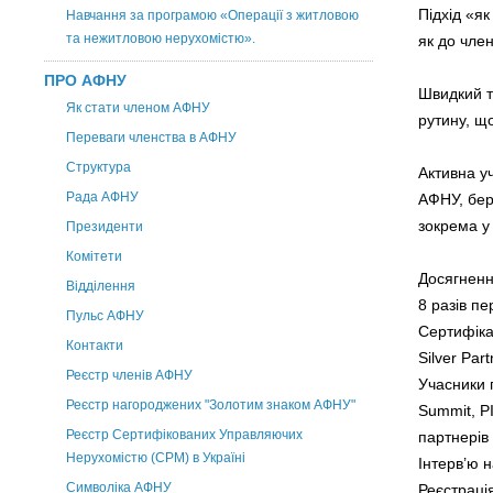
Підхід «я
Навчання за програмою «Операції з житловою
та нежитловою нерухомістю».
як до члені
ПРО АФНУ
Швидкий т
Як стати членом АФНУ
рутину, щ
Переваги членства в АФНУ
Структура
Активна у
Рада АФНУ
АФНУ, бере
зокрема у
Президенти
Комітети
Досягненн
Відділення
8 разів п
Пульс АФНУ
Сертифіка
Контакти
Silver Par
Реєстр членів АФНУ
Учасники п
Реєстр нагороджених "Золотим знаком АФНУ"
Summit, Р
Реєстр Сертифікованих Управляючих
партнерів
Нерухомістю (CPM) в Україні
Інтерв’ю н
Символіка АФНУ
Реєстраці