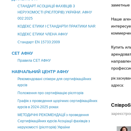
заметные 
СТАНДАРТ АСОЦІАЦІЇ ФАХІВЦІВ З
НЕРУХОМОСТІ (РІЄЛТОРІВ) УКРАЇНИ. АФНУ
002:2025
Наше аген
интересуе
КОДЕКС ЕТИКИ І СТАНДАРТИ ПРАКТИКИ NAR
коммерчес
КОДЕКС ЕТИКИ ЧЛЕНА АФНУ
Стандарт EN 15733:2009
Купить ил
СЕТ АФНУ
арендоват
Правила СЕТ АФНУ
направле
професси
НАВЧАЛЬНИЙ ЦЕНТР АФНУ
рік заснува
Рекомендовані спікери для сертифікаційних
курсів
адреса:
Положення про сертифікацію рієлторів
Графік з проведення щорічних сертифікаційних
Співроб
курсів в 2024-2025 роках
зареєстров
МЕТОДИЧНІ РЕКОМЕНДАЦІЇ з проведення
Сертифікаційних курсів Асоціації фахівців з
нерухомості (рієлторів) України