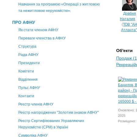
Навчання за програмою «Операції з житловою
та нежитловою нерухомістю».
Довбня
Наталия
ПРО АФНУ
(
ТОВ "А
Як стати членом АФНУ
Атланта"
Переваги членства в АФНУ
Структура
Об'екти
Рада АФНУ
Продаж (1
Президенти
Рекреаційн
Комітети
Відділення
Пульс АФНУ
Контакти
Реєстр членів АФНУ
Оновлено: 
Реєстр нагороджених "Золотим знаком АФНУ"
2025
Реєстр Сертифікованих Управляючих
Розміщено: 
Нерухомістю (CPM) в Україні
Символіка АФНУ