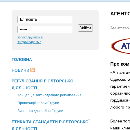
АГЕНТС
Агентство
зареєструватися
забули пароль?
ГОЛОВНА
Про ком
НОВИНИ
«Атланта»
Одессы. Б
РЕГУЛЮВАННЯ РІЄЛТОРСЬКОЇ
гарантией
ДІЯЛЬНОСТІ
обратилис
Концепція законодавчого регулювання
гордимся 
Пропозиції робочої групи
любого пр
Висновок для робочої групи
Более тог
ЕТИКА ТА СТАНДАРТИ РІЄЛТОРСЬКОЇ
наши клие
ДІЯЛЬНОСТІ