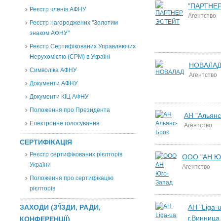
"ПАРТНЕ
Реєстр членів АФНУ
Агентство
Реєстр нагороджених "Золотим
знаком АФНУ"
Реєстр Сертифікованих Управляючих
Нерухомістю (CPM) в Україні
НОВАЛА
Символіка АФНУ
Агентство
Документи АФНУ
Документи КІЦ АФНУ
Положення про Президента
АН "Альянс
Електронне голосування
Агентство
СЕРТИФІКАЦІЯ
Реєстр сертифікованих рієлторів
ООО "АН Юг
України
Агентство
Положення про сертифікацію
рієлторів
ЗАХОДИ (З'ЇЗДИ, РАДИ,
АН "Liga-u
г.Винница
КОНФЕРЕНЦІЇ)