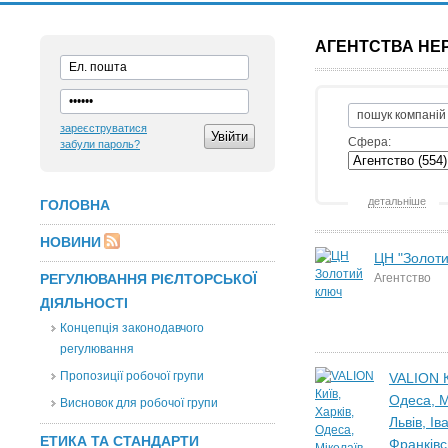
АГЕНТСТВА НЕР
зареєструватися
Сфера:
забули пароль?
детальніше
ГОЛОВНА
НОВИНИ
ЦН "Золоти
РЕГУЛЮВАННЯ РІЄЛТОРСЬКОЇ
Агентство
ДІЯЛЬНОСТІ
Концепція законодавчого
регулювання
Пропозиції робочої групи
VALION К
Одеса, М
Висновок для робочої групи
Львів, Ів
ЕТИКА ТА СТАНДАРТИ
Франківс