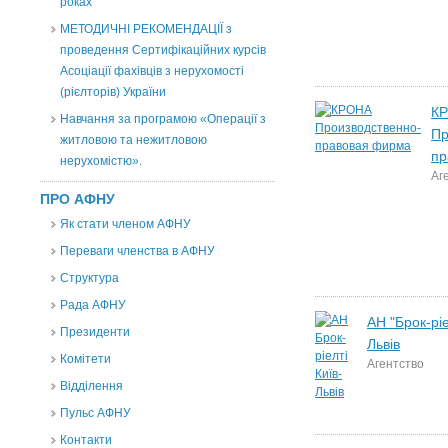
роках
МЕТОДИЧНІ РЕКОМЕНДАЦІЇ з
проведення Сертифікаційних курсів
Асоціації фахівців з нерухомості
(рієлторів) України
К
Навчання за програмою «Операції з
Пр
житловою та нежитловою
пр
нерухомістю».
Аг
ПРО АФНУ
Як стати членом АФНУ
Переваги членства в АФНУ
Структура
Рада АФНУ
АН "Брок-ріе
Президенти
Львів
Комітети
Агентство
Відділення
Пульс АФНУ
Контакти