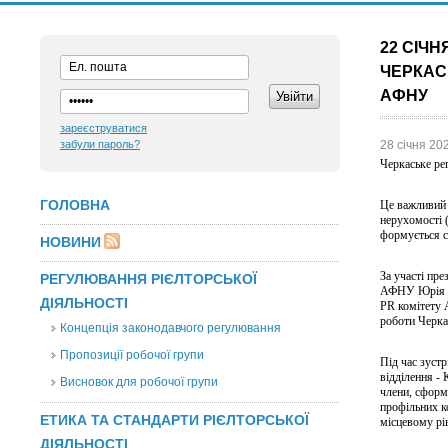
22 СІЧН
ЧЕРКАС
АФНУ
зареєструватися
забули пароль?
28 січня 20
Черкаське ре
ГОЛОВНА
Це важливий і
нерухомості (
формується с
НОВИНИ
За участі пр
РЕГУЛЮВАННЯ РІЄЛТОРСЬКОЇ
АФНУ Юрія Пі
ДІЯЛЬНОСТІ
PR комітету 
роботи Черка
Концепція законодавчого регулювання
Пропозиції робочої групи
Під час зуст
відділення -
Висновок для робочої групи
члени, сформ
профільних к
ЕТИКА ТА СТАНДАРТИ РІЄЛТОРСЬКОЇ
місцевому рів
ДІЯЛЬНОСТІ