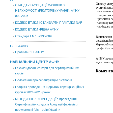
Окрему увагу
СТАНДАРТ АСОЦІАЦІЇ ФАХІВЦІВ З
зустрічі напр
НЕРУХОМОСТІ (РІЄЛТОРІВ) УКРАЇНИ. АФНУ
• посилення п
• залучення 
002:2025
• розвиток ос
КОДЕКС ЕТИКИ І СТАНДАРТИ ПРАКТИКИ NAR
• активну ком
• побудову с
КОДЕКС ЕТИКИ ЧЛЕНА АФНУ
Стандарт EN 15733:2009
Відновлення 
організаційне
Черкас об’єдн
СЕТ АФНУ
професії у св
Правила СЕТ АФНУ
АФНУ продовж
НАВЧАЛЬНИЙ ЦЕНТР АФНУ
адже саме з ц
Рекомендовані спікери для сертифікаційних
Комента
курсів
Положення про сертифікацію рієлторів
Графік з проведення щорічних сертифікаційних
курсів в 2024-2025 роках
МЕТОДИЧНІ РЕКОМЕНДАЦІЇ з проведення
Сертифікаційних курсів Асоціації фахівців з
нерухомості (рієлторів) України