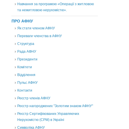
Навчання за програмою «Операції з житловою
та нежитловою нерухомістю».
ПРО АФНУ
Як стати членом АФНУ
Переваги членства в АФНУ
Структура
Рада АФНУ
Президенти
Комітети
Відділення
Пульс АФНУ
Контакти
Реєстр членів АФНУ
Реєстр нагороджених "Золотим знаком АФНУ"
Реєстр Сертифікованих Управляючих
Нерухомістю (CPM) в Україні
Символіка АФНУ