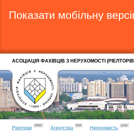
Показати мобільну верс
АСОЦІАЦІЯ ФАХІВЦІВ З НЕРУХОМОСТІ (РІЕЛТОРІВ
2930
554
1211
Ріелтори
Агентства
Нерухомість