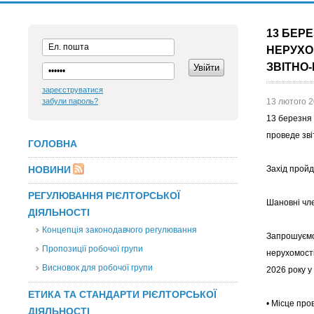
13 БЕРЕ
НЕРУХОМ
ЗВІТНО-
зареєструватися
забули пароль?
13 лютого 2
13 березня 
проведе зві
ГОЛОВНА
НОВИНИ
Захід пройде
РЕГУЛЮВАННЯ РІЄЛТОРСЬКОЇ
Шановні чл
ДІЯЛЬНОСТІ
Концепція законодавчого регулювання
Запрошуємо 
Пропозиції робочої групи
нерухомості
Висновок для робочої групи
2026 року у 
ЕТИКА ТА СТАНДАРТИ РІЄЛТОРСЬКОЇ
• Місце про
ДІЯЛЬНОСТІ