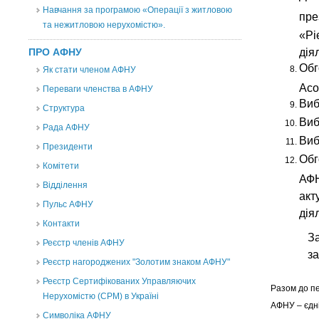
Навчання за програмою «Операції з житловою
пре
та нежитловою нерухомістю».
«Рі
дія
ПРО АФНУ
Обг
Як стати членом АФНУ
Асо
Переваги членства в АФНУ
Виб
Структура
Виб
Рада АФНУ
Виб
Президенти
О
б
Комітети
АФН
Відділення
акт
Пульс АФНУ
дія
Контакти
З
Реєстр членів АФНУ
за
Реєстр нагороджених "Золотим знаком АФНУ"
Реєстр Сертифікованих Управляючих
Разом до п
Нерухомістю (CPM) в Україні
АФНУ – єдні
Символіка АФНУ