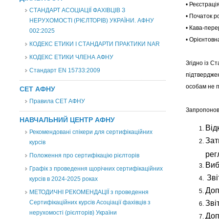
• Реєстрація
СТАНДАРТ АСОЦІАЦІЇ ФАХІВЦІВ З
• Початок р
НЕРУХОМОСТІ (РІЄЛТОРІВ) УКРАЇНИ. АФНУ
• Кава-пере
002:2025
• Орієнтовн
КОДЕКС ЕТИКИ І СТАНДАРТИ ПРАКТИКИ NAR
КОДЕКС ЕТИКИ ЧЛЕНА АФНУ
Згідно із С
Стандарт EN 15733:2009
підтвердже
особам не 
СЕТ АФНУ
Правила СЕТ АФНУ
Запропонов
НАВЧАЛЬНИЙ ЦЕНТР АФНУ
Від
Рекомендовані спікери для сертифікаційних
Зат
курсів
рег
Положення про сертифікацію рієлторів
Виб
Графік з проведення щорічних сертифікаційних
Зві
курсів в 2024-2025 роках
Доп
МЕТОДИЧНІ РЕКОМЕНДАЦІЇ з проведення
Звіт
Сертифікаційних курсів Асоціації фахівців з
нерухомості (рієлторів) України
Доп