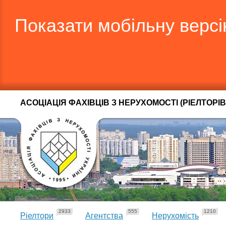
Показати мобільну верс
АСОЦІАЦІЯ ФАХІВЦІВ З НЕРУХОМОСТІ (РІЕЛТОРІВ
2933
555
1210
Ріелтори
Агентства
Нерухомість