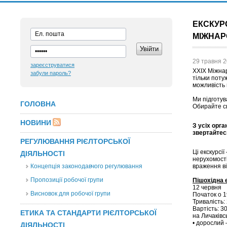
ЕКСКУР
МІЖНАР
29 травня 2
зареєструватися
XXIX Міжна
забули пароль?
тільки поту
можливість 
Ми підготув
ГОЛОВНА
Обирайте св
НОВИНИ
З усіх орга
звертайтес
РЕГУЛЮВАННЯ РІЄЛТОРСЬКОЇ
Ці екскурсі
ДІЯЛЬНОСТІ
нерухомості
Концепція законодавчого регулювання
враження ві
Пропозиції робочої групи
Пішохідна 
12 червня
Висновок для робочої групи
Початок о 1
Тривалість:
Вартість: 3
ЕТИКА ТА СТАНДАРТИ РІЄЛТОРСЬКОЇ
на Личаківс
• дорослий 
ДІЯЛЬНОСТІ