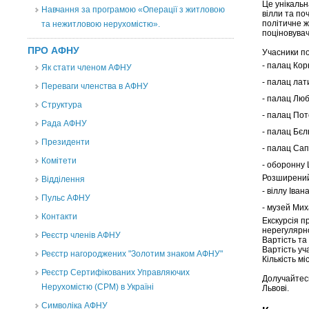
Це унікальн
Навчання за програмою «Операції з житловою
вілли та по
політичне ж
та нежитловою нерухомістю».
поціновувач
ПРО АФНУ
Учасники п
- палац Кор
Як стати членом АФНУ
- палац лат
Переваги членства в АФНУ
- палац Лю
Структура
- палац Пот
Рада АФНУ
- палац Бєл
Президенти
- палац Сап
Комітети
- оборонну
Розширений
Відділення
- віллу Іва
Пульс АФНУ
- музей Ми
Контакти
Екскурсія п
нерегулярн
Реєстр членів АФНУ
Вартість та
Вартість уча
Реєстр нагороджених "Золотим знаком АФНУ"
Кількість м
Реєстр Сертифікованих Управляючих
Долучайтес
Нерухомістю (CPM) в Україні
Львові.
Символіка АФНУ