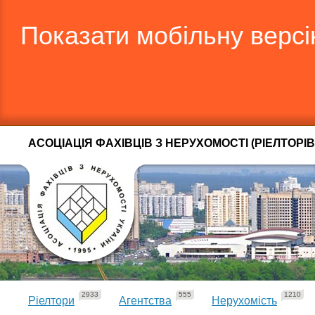
Показати мобільну верс
АСОЦІАЦІЯ ФАХІВЦІВ З НЕРУХОМОСТІ (РІЕЛТОРІВ
2933
555
1210
Ріелтори
Агентства
Нерухомість