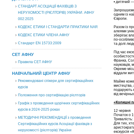
• дитячий —
СТАНДАРТ АСОЦІАЦІЇ ФАХІВЦІВ З
Запрошуємо
НЕРУХОМОСТІ (РІЄЛТОРІВ) УКРАЇНИ. АФНУ
одним із на
Європи.
002:2025
КОДЕКС ЕТИКИ І СТАНДАРТИ ПРАКТИКИ NAR
Разом із п
алеями унік
КОДЕКС ЕТИКИ ЧЛЕНА АФНУ
зберігає вла
по-особливо
Стандарт EN 15733:2009
та долі люд
Під час екс
СЕТ АФНУ
особистосте
Франка, Сол
Правила СЕТ АФНУ
науковців, м
Окреме місц
НАВЧАЛЬНИЙ ЦЕНТР АФНУ
віддали жит
Рекомендовані спікери для сертифікаційних
Майже коже
мистецтва, 
курсів
подарують н
від вечірнь
Положення про сертифікацію рієлторів
«Колишні п
Графік з проведення щорічних сертифікаційних
курсів в 2024-2025 роках
12 червня
Початок о 1
МЕТОДИЧНІ РЕКОМЕНДАЦІЇ з проведення
Тривалість:
Для тих, хт
Сертифікаційних курсів Асоціації фахівців з
аристократи
нерухомості (рієлторів) України
екскурсія «