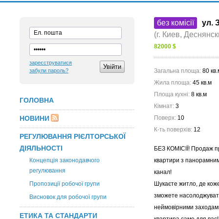
без комісії
ул. 
(г. Киев, Деснянс
82000 $
зареєструватися
забули пароль?
Загальна площа:
80 кв.
Жила площа:
45 кв.м
Площа кухні:
8 кв.м
ГОЛОВНА
Кімнат:
3
НОВИНИ
Поверх:
10
К-ть поверхів:
12
РЕГУЛЮВАННЯ РІЄЛТОРСЬКОЇ
ДІЯЛЬНОСТІ
БЕЗ КОМІСІЇ! Продаж п
Концепція законодавчого
квартири з панорамни
регулювання
канал!
Пропозиції робочої групи
Шукаєте житло, де коже
зможете насолоджува
Висновок для робочої групи
неймовірними заходам
ЕТИКА ТА СТАНДАРТИ