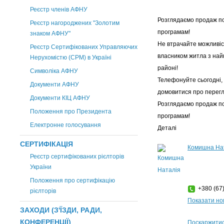
Реєстр членів АФНУ
Розглядаємо продаж п
Реєстр нагороджених "Золотим
програмам!
знаком АФНУ"
Не втрачайте можливіс
Реєстр Сертифікованих Управляючих
власником житла з на
Нерухомістю (CPM) в Україні
районі!
Символіка АФНУ
Телефонуйте сьогодні,
Документи АФНУ
домовитися про перегл
Документи КІЦ АФНУ
Розглядаємо продаж п
Положення про Президента
програмам!
Електронне голосування
Деталі
СЕРТИФІКАЦІЯ
Комишна Нат
Реєстр сертифікованих рієлторів
України
Положення про сертифікацію
+380 (67)
рієлторів
Показати н
ЗАХОДИ (З'ЇЗДИ, РАДИ,
КОНФЕРЕНЦІЇ)
Поскаржитис