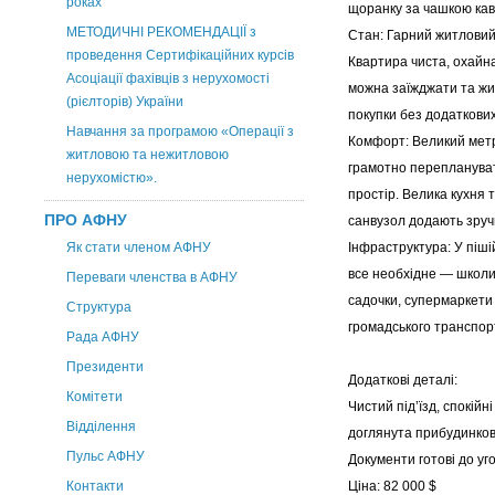
роках
щоранку за чашкою кав
МЕТОДИЧНІ РЕКОМЕНДАЦІЇ з
Стан: Гарний житловий
проведення Сертифікаційних курсів
Квартира чиста, охайн
Асоціації фахівців з нерухомості
можна заїжджати та жи
(рієлторів) України
покупки без додаткових
Навчання за програмою «Операції з
Комфорт: Великий мет
житловою та нежитловою
грамотно переплануват
нерухомістю».
простір. Велика кухня 
ПРО АФНУ
санвузол додають зруч
Як стати членом АФНУ
Інфраструктура: У піші
все необхідне — школи
Переваги членства в АФНУ
садочки, супермаркети
Структура
громадського транспор
Рада АФНУ
Президенти
Додаткові деталі:
Комітети
Чистий під’їзд, спокійні
Відділення
доглянута прибудинков
Пульс АФНУ
Документи готові до уг
Контакти
Ціна: 82 000 $