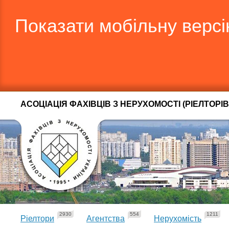
Показати мобільну верс
АСОЦІАЦІЯ ФАХІВЦІВ З НЕРУХОМОСТІ (РІЕЛТОРІВ
2930
554
1211
Ріелтори
Агентства
Нерухомість