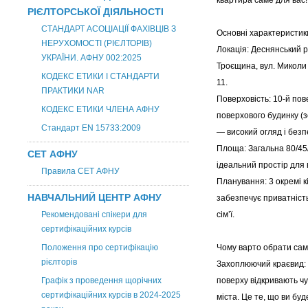
квартира саме для вас!
РІЄЛТОРСЬКОЇ ДІЯЛЬНОСТІ
СТАНДАРТ АСОЦІАЦІЇ ФАХІВЦІВ З
Основні характеристик
НЕРУХОМОСТІ (РІЄЛТОРІВ)
Локація: Деснянський 
УКРАЇНИ. АФНУ 002:2025
Троєщина, вул. Миколи 
КОДЕКС ЕТИКИ І СТАНДАРТИ
11.
ПРАКТИКИ NAR
Поверховість: 10-й пов
КОДЕКС ЕТИКИ ЧЛЕНА АФНУ
поверхового будинку (
Стандарт EN 15733:2009
— високий огляд і безп
Площа: Загальна 80/45
СЕТ АФНУ
ідеальний простір для 
Правила СЕТ АФНУ
Планування: 3 окремі к
НАВЧАЛЬНИЙ ЦЕНТР АФНУ
забезпечує приватніст
Рекомендовані спікери для
сім’ї.
сертифікаційних курсів
Положення про сертифікацію
Чому варто обрати сам
рієлторів
Захоплюючий краєвид: 
Графік з проведення щорічних
поверху відкривають ч
сертифікаційних курсів в 2024-2025
міста. Це те, що ви бу