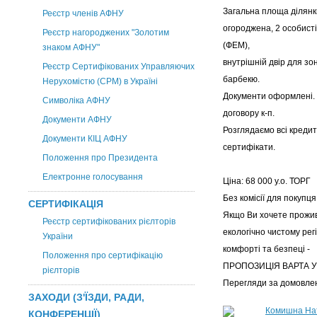
Загальна площа ділянки 
Реєстр членів АФНУ
огороджена, 2 особисті
Реєстр нагороджених "Золотим
(ФЕМ),
знаком АФНУ"
внутрішній двір для зо
Реєстр Сертифікованих Управляючих
барбекю.
Нерухомістю (CPM) в Україні
Документи оформлені.
Символіка АФНУ
договору к-п.
Документи АФНУ
Розглядаємо всі кредит
Документи КІЦ АФНУ
сертифікати.
Положення про Президента
Електронне голосування
Ціна: 68 000 у.о. ТОРГ
Без комісії для покупця
СЕРТИФІКАЦІЯ
Якщо Ви хочете прожи
Реєстр сертифікованих рієлторів
екологічно чистому регі
України
комфорті та безпеці -
Положення про сертифікацію
ПРОПОЗИЦІЯ ВАРТА У
рієлторів
Перегляди за домовлен
ЗАХОДИ (З'ЇЗДИ, РАДИ,
Комишна Нат
КОНФЕРЕНЦІЇ)