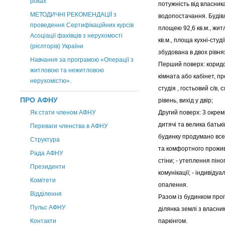
роках
потужність від власник
МЕТОДИЧНІ РЕКОМЕНДАЦІЇ з
водопостачання. Будів
проведення Сертифікаційних курсів
площею 92,6 кв.м., жит
Асоціації фахівців з нерухомості
кв.м., площа кухні-студії
(рієлторів) України
збудована в двох рівня
Навчання за програмою «Операції з
Перший поверх: корид
житловою та нежитловою
кімната або кабінет, п
нерухомістю».
студія , гостьовий с/в, 
ПРО АФНУ
рівень, вихід у двір;
Як стати членом АФНУ
Другий поверх: 3 окремі
дитячі та велика батьків
Переваги членства в АФНУ
будинку продумано все
Структура
та комфортного прожив
Рада АФНУ
стіни; - утеплення піноп
Президенти
комунікації; - індивіду
Комітети
опалення.
Відділення
Разом із будинком про
Пульс АФНУ
ділянка землі з власни
Контакти
паркінгом.