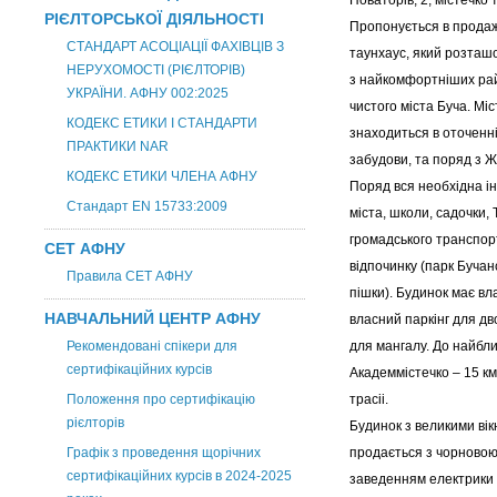
Новаторів, 2, містечко т
РІЄЛТОРСЬКОЇ ДІЯЛЬНОСТІ
Пропонується в продаж
СТАНДАРТ АСОЦІАЦІЇ ФАХІВЦІВ З
таунхаус, який розташ
НЕРУХОМОСТІ (РІЄЛТОРІВ)
з найкомфортніших рай
УКРАЇНИ. АФНУ 002:2025
чистого міста Буча. Мі
КОДЕКС ЕТИКИ І СТАНДАРТИ
знаходиться в оточенн
ПРАКТИКИ NAR
забудови, та поряд з 
КОДЕКС ЕТИКИ ЧЛЕНА АФНУ
Поряд вся необхідна і
Стандарт EN 15733:2009
міста, школи, садочки, 
громадського транспор
СЕТ АФНУ
відпочинку (парк Бучан
Правила СЕТ АФНУ
пішки). Будинок має вл
НАВЧАЛЬНИЙ ЦЕНТР АФНУ
власний паркінг для дво
Рекомендовані спікери для
для мангалу. До найбл
сертифікаційних курсів
Академмістечко – 15 к
Положення про сертифікацію
трасіі.
рієлторів
Будинок з великими вік
Графік з проведення щорічних
продається з чорновою
сертифікаційних курсів в 2024-2025
заведенням електрики