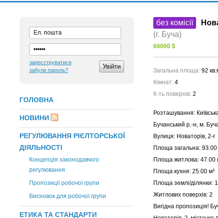
без комісії
Нова
(г. Буча)
68000 $
зареєструватися
забули пароль?
Загальна площа:
92 кв.
Кімнат:
4
К-ть поверхів:
2
ГОЛОВНА
Розташування: Київська
НОВИНИ
Бучанський р.-н, м. Буч
РЕГУЛЮВАННЯ РІЄЛТОРСЬКОЇ
Вулиця: Новаторів, 2-г
ДІЯЛЬНОСТІ
Площа загальна: 93.00
Концепція законодавчого
Площа житлова: 47.00 
регулювання
Площа кухня: 25.00 м²
Пропозиції робочої групи
Площа землі/ділянки: 1
Житлових поверхів: 2
Висновок для робочої групи
Вигідна пропозиція! Буч
ЕТИКА ТА СТАНДАРТИ