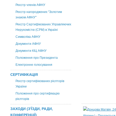
Реєстр членів АФНУ
Реєстр нагороджених "Золотим
знаком АФНУ"
Реєстр Сертифікованих Управляючих
Нерухомістю (CPM) в Україні
Символіка АФНУ
Документи АФНУ
Документи КІЦ АФНУ
Положення про Президента
Електронне голосування
СЕРТИФІКАЦІЯ
Реєстр сертифікованих рієлторів
України
Положення про сертифікацію
рієлторів
ЗАХОДИ (З'ЇЗДИ, РАДИ,
КОНФЕРЕНЦІЇ)