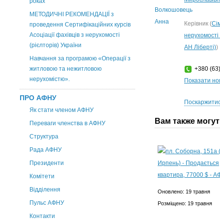
роках
МЕТОДИЧНІ РЕКОМЕНДАЦІЇ з
Керівник (
Сі
проведення Сертифікаційних курсів
Асоціації фахівців з нерухомості
нерухомості 
(рієлторів) України
АН Ліберті)
)
Навчання за програмою «Операції з
житловою та нежитловою
+380 (63)
нерухомістю».
Показати н
ПРО АФНУ
Поскаржитис
Як стати членом АФНУ
Вам также могу
Переваги членства в АФНУ
Структура
Рада АФНУ
Президенти
Комітети
Відділення
Оновлено: 19 травня
Пульс АФНУ
Розміщено: 19 травня
Контакти