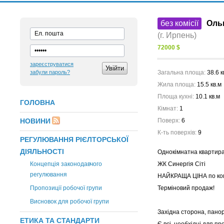
без комісії
Ольг
(г. Ирпень)
72000 $
зареєструватися
забули пароль?
Загальна площа:
38.6 к
Жила площа:
15.5 кв.м
Площа кухні:
10.1 кв.м
ГОЛОВНА
Кімнат:
1
НОВИНИ
Поверх:
6
К-ть поверхів:
9
РЕГУЛЮВАННЯ РІЄЛТОРСЬКОЇ
ДІЯЛЬНОСТІ
Однокімнатна квартира
Концепція законодавчого
ЖК Синергія Сіті
регулювання
НАЙКРАЩА ЦІНА по ко
Пропозиції робочої групи
Терміновий продаж!
Висновок для робочої групи
Західна сторона, пано
ЕТИКА ТА СТАНДАРТИ