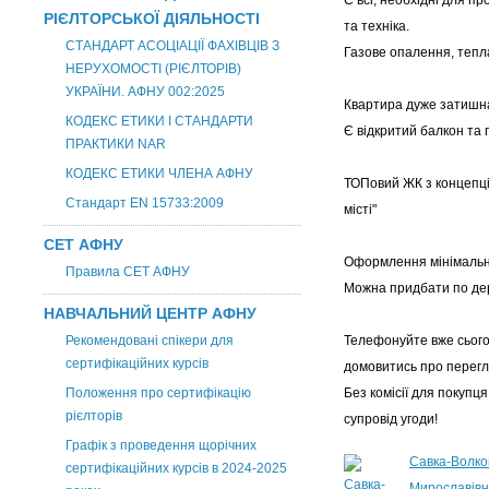
Є всі, необхідні для п
РІЄЛТОРСЬКОЇ ДІЯЛЬНОСТІ
та техніка.
СТАНДАРТ АСОЦІАЦІЇ ФАХІВЦІВ З
Газове опалення, тепла
НЕРУХОМОСТІ (РІЄЛТОРІВ)
УКРАЇНИ. АФНУ 002:2025
Квартира дуже затишна
КОДЕКС ЕТИКИ І СТАНДАРТИ
Є відкритий балкон та 
ПРАКТИКИ NAR
КОДЕКС ЕТИКИ ЧЛЕНА АФНУ
ТОПовий ЖК з концепці
Стандарт EN 15733:2009
місті"
СЕТ АФНУ
Оформлення мінімальн
Правила СЕТ АФНУ
Можна придбати по де
НАВЧАЛЬНИЙ ЦЕНТР АФНУ
Рекомендовані спікери для
Телефонуйте вже сього
сертифікаційних курсів
домовитись про перегл
Положення про сертифікацію
Без комісії для покупц
рієлторів
супровід угоди!
Графік з проведення щорічних
Савка-Волк
сертифікаційних курсів в 2024-2025
Мирославів