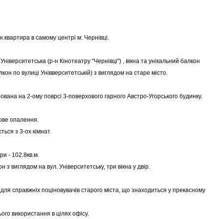
н.квартира в самому центрі м. Чернівці.
Університетська (р-н Кінотеатру "Чернівці") , вікна та унікальний балкон
кон по вулиці Унівверситетській) з виглядом на старе місто.
вана на 2-ому поврсі 3-поверхового гарного Австро-Угорського будинку.
ове опалення.
ться з 3-ох кімнат.
и - 102.8кв.м.
он з виглядом на вул. Університетську, три вікна у двір.
для справжніх поціновувачів старого міста, що знаходиться у прекасному
ого використання в цілях офісу.