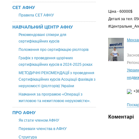
СЕТ АФНУ
Ціна - 60000$
Правила СЕТ АФНУ
Деталі за тел. 0
#Центральне_Аг
НАВЧАЛЬНИЙ ЦЕНТР АФНУ
Рекомендовані спікери для
Мензак
сертифікаційних курсів
Положення про сертифікацію рієлторів
Заснов
Графік з проведення щорічних
Регіон
сертифікаційних курсів в 2024-2025 роках
Украи
МЕТОДИЧНІ РЕКОМЕНДАЦІЇ з проведення
недвиж
Сертифікаційних курсів Асоціації фахівців з
нерухомості (рієлторів) України
+38
Навчання за програмою «Операції з
житловою та нежитловою нерухомістю».
Поскар
ПРО АФНУ
Коментарі
Як стати членом АФНУ
Переваги членства в АФНУ
Структура