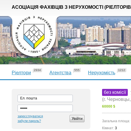
АСОЦІАЦІЯ ФАХІВЦІВ З НЕРУХОМОСТІ (РІЕЛТОРІВ
2934
555
1212
Ріелтори
Агентства
Нерухомість
без комісії
(г. Черновцы
60000 $
зареєструватися
забули пароль?
Загальна площа:
Кімнат:
3