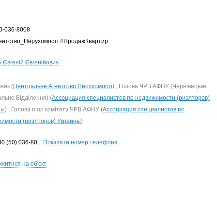
50-036-8008
ентство_Нерухомості #ПродажКвартир
 Євгеній Євгенійович
ник (
Центральне Агентство Нерухомості
) , Голова ЧРВ АФНУ (Чернівецьке
альне Відділення) (
Ассоциация специалистов по недвижимости (риэлторов)
ны
) , Голова піар комітету ЧРВ АФНУ (
Ассоциация специалистов по
имости (риэлторов) Украины
)
0 (50) 036-80...
Показати номер телефона
житися на об'єкт