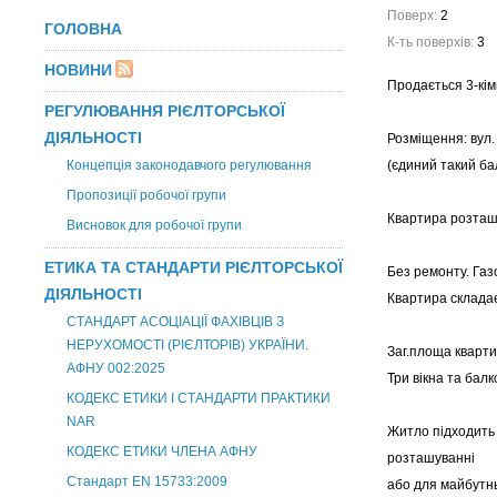
Поверх:
2
ГОЛОВНА
К-ть поверхів:
3
НОВИНИ
Продається 3-кім
РЕГУЛЮВАННЯ РІЄЛТОРСЬКОЇ
ДІЯЛЬНОСТІ
Розміщення: вул. 
Концепція законодавчого регулювання
(єдиний такий бал
Пропозиції робочої групи
Квартира розташо
Висновок для робочої групи
ЕТИКА ТА СТАНДАРТИ РІЄЛТОРСЬКОЇ
Без ремонту. Газ
ДІЯЛЬНОСТІ
Квартира складає
СТАНДАРТ АСОЦІАЦІЇ ФАХІВЦІВ З
НЕРУХОМОСТІ (РІЄЛТОРІВ) УКРАЇНИ.
Заг.площа квартир
АФНУ 002:2025
Три вікна та балк
КОДЕКС ЕТИКИ І СТАНДАРТИ ПРАКТИКИ
NAR
Житло підходить 
КОДЕКС ЕТИКИ ЧЛЕНА АФНУ
розташуванні
Стандарт EN 15733:2009
або для майбутнь