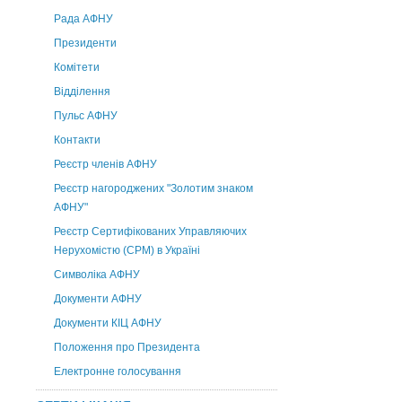
Рада АФНУ
Президенти
Комітети
Відділення
Пульс АФНУ
Контакти
Реєстр членів АФНУ
Реєстр нагороджених "Золотим знаком
АФНУ"
Реєстр Сертифікованих Управляючих
Нерухомістю (CPM) в Україні
Символіка АФНУ
Документи АФНУ
Документи КІЦ АФНУ
Положення про Президента
Електронне голосування