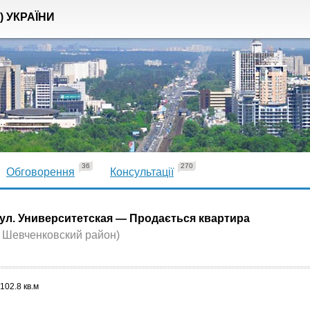
) УКРАЇНИ
36
270
Обговорення
Консультації
ул. Университетская — Продається квартира
, Шевченковский район)
102.8 кв.м