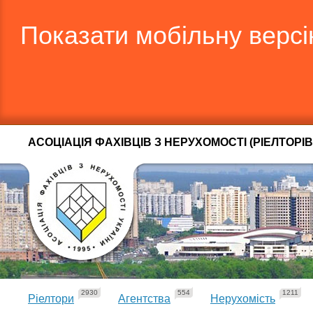
Показати мобільну верс
АСОЦІАЦІЯ ФАХІВЦІВ З НЕРУХОМОСТІ (РІЕЛТОРІВ
2930
554
1211
Ріелтори
Агентства
Нерухомість