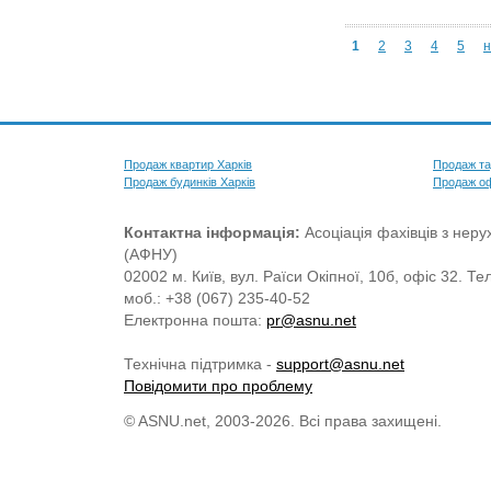
1
2
3
4
5
н
Продаж квартир Харків
Продаж та
Продаж будинків Харків
Продаж оф
Контактна інформація:
Асоціація фахівців з нерух
(АФНУ)
02002 м. Київ, вул. Раїси Окіпної, 10б, офіс 32. Те
моб.: +38 (067) 235-40-52
Електронна пошта:
pr@asnu.net
Технічна підтримка -
support@asnu.net
Повідомити про проблему
© ASNU.net, 2003-2026. Всі права захищені.