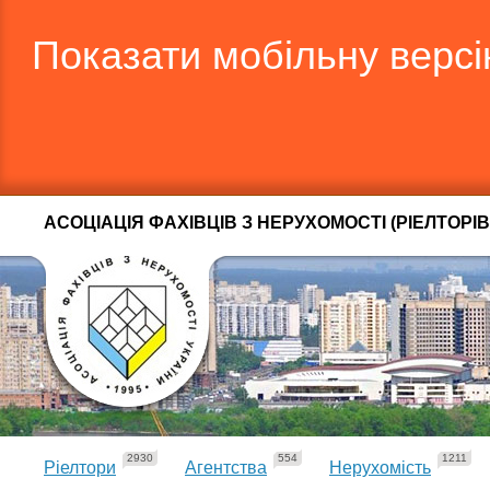
Показати мобільну верс
АСОЦІАЦІЯ ФАХІВЦІВ З НЕРУХОМОСТІ (РІЕЛТОРІВ
2930
554
1211
Ріелтори
Агентства
Нерухомість