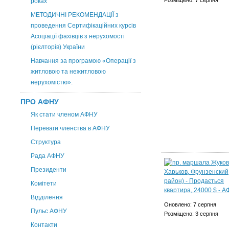
Розміщено: 7 серпня
роках
МЕТОДИЧНІ РЕКОМЕНДАЦІЇ з
проведення Сертифікаційних курсів
Асоціації фахівців з нерухомості
(рієлторів) України
Навчання за програмою «Операції з
житловою та нежитловою
нерухомістю».
ПРО АФНУ
Як стати членом АФНУ
Переваги членства в АФНУ
Структура
Рада АФНУ
Президенти
Комітети
Відділення
Оновлено: 7 серпня
Пульс АФНУ
Розміщено: 3 серпня
Контакти