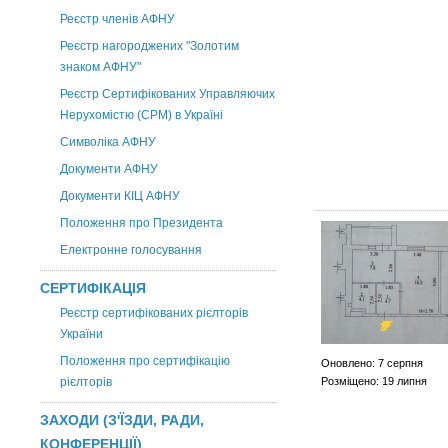
Реєстр членів АФНУ
Реєстр нагороджених "Золотим
знаком АФНУ"
Реєстр Сертифікованих Управляючих
Нерухомістю (CPM) в Україні
Символіка АФНУ
Документи АФНУ
Документи КІЦ АФНУ
Положення про Президента
Електронне голосування
СЕРТИФІКАЦІЯ
Реєстр сертифікованих рієлторів
України
Положення про сертифікацію
Оновлено: 7 серпня
рієлторів
Розміщено: 19 липня
ЗАХОДИ (З'ЇЗДИ, РАДИ,
КОНФЕРЕНЦІЇ)