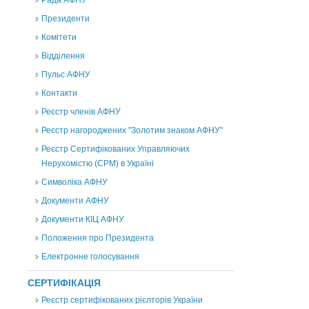
Рада АФНУ
Президенти
Комітети
Відділення
Пульс АФНУ
Контакти
Реєстр членів АФНУ
Реєстр нагороджених "Золотим знаком АФНУ"
Реєстр Сертифікованих Управляючих
Нерухомістю (CPM) в Україні
Символіка АФНУ
Документи АФНУ
Документи КІЦ АФНУ
Положення про Президента
Електронне голосування
СЕРТИФІКАЦІЯ
Реєстр сертифікованих рієлторів України