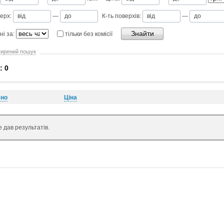
ерх:
—
К-ть поверхів:
—
ні за:
тільки без комісії
ирений пошук
: 0
ено
Ціна
 дав результатів.