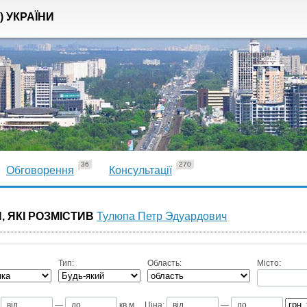
) УКРАЇНИ
36
270
Обговорення
Консультації
, ЯКІ РОЗМІСТИВ
Тулюпа Петр Эдуардович
Тип:
Область:
Місто:
—
кв.м
Ціна:
—