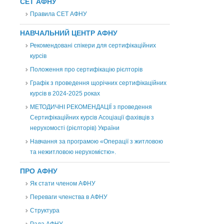
СЕТ АФНУ
Правила СЕТ АФНУ
НАВЧАЛЬНИЙ ЦЕНТР АФНУ
Рекомендовані спікери для сертифікаційних
курсів
Положення про сертифікацію рієлторів
Графік з проведення щорічних сертифікаційних
курсів в 2024-2025 роках
МЕТОДИЧНІ РЕКОМЕНДАЦІЇ з проведення
Сертифікаційних курсів Асоціації фахівців з
нерухомості (рієлторів) України
Навчання за програмою «Операції з житловою
та нежитловою нерухомістю».
ПРО АФНУ
Як стати членом АФНУ
Переваги членства в АФНУ
Структура