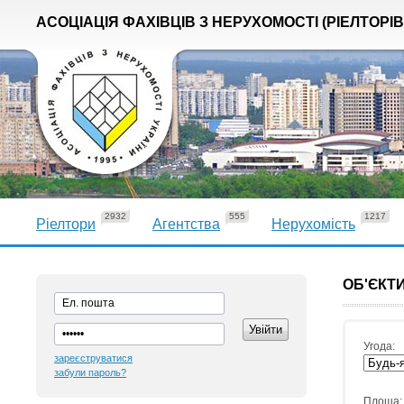
АСОЦІАЦІЯ ФАХІВЦІВ З НЕРУХОМОСТІ (РІЕЛТОРІВ
2932
555
1217
Ріелтори
Агентства
Нерухомість
ОБ'ЄКТИ
Угода:
зареєструватися
забули пароль?
Площа: