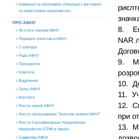
Навчання за програмою «Операції з житловою
риєлт
та нежитловою нерухомістю».
значк
ПРО АФНУ
8.
Е
Як стати членом АФНУ
NAR ло
Переваги членства в АФНУ
Структура
Догов
Рада АФНУ
9.
М
Президенти
розро
Комітети
Відділення
10. Д
Пульс АФНУ
11. У
Контакти
12. С
Реєстр членів АФНУ
Реєстр нагороджених "Золотим знаком АФНУ"
при от
Реєстр Сертифікованих Управляючих
13.
М
Нерухомістю (CPM) в Україні
дозво
Символіка АФНУ