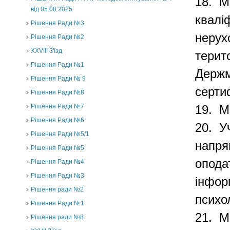
18.
М
від 05.08.2025
квалі
Рішення Ради №3
нерух
Рішення Ради №2
XXVIII З'їзд
терит
Рішення Ради №1
Держм
Рішення Ради № 9
серти
Рішення Ради №8
Рішення Ради №7
19. М
Рішення Ради №6
20.
У
Рішення Ради №5/1
напря
Рішення Ради №5
опода
Рішення Ради №4
Рішення Ради №3
інфор
Рішення ради №2
психол
Рішення Ради №1
21.
М
Рішення ради №8