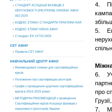
4. Пі
СТАНДАРТ АСОЦІАЦІЇ ФАХІВЦІВ З
НЕРУХОМОСТІ (РІЄЛТОРІВ) УКРАЇНИ. АФНУ
кампа
002:2025
збіль
КОДЕКС ЕТИКИ І СТАНДАРТИ ПРАКТИКИ NAR
КОДЕКС ЕТИКИ ЧЛЕНА АФНУ
5.
Е
Стандарт EN 15733:2009
нерух
СЕТ АФНУ
спіль
Правила СЕТ АФНУ
НАВЧАЛЬНИЙ ЦЕНТР АФНУ
Міжна
Рекомендовані спікери для сертифікаційних
курсів
6.
У
Положення про сертифікацію рієлторів
партн
Графік з проведення щорічних сертифікаційних
про
с
курсів в 2024-2025 роках
МЕТОДИЧНІ РЕКОМЕНДАЦІЇ з проведення
Грузії
Сертифікаційних курсів Асоціації фахівців з
7.
М
нерухомості (рієлторів) України