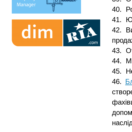
40. Р
41. Ю
42. В
прода
43. О
44. М
45. Н
46.
Б
створ
фахів
допом
наслід