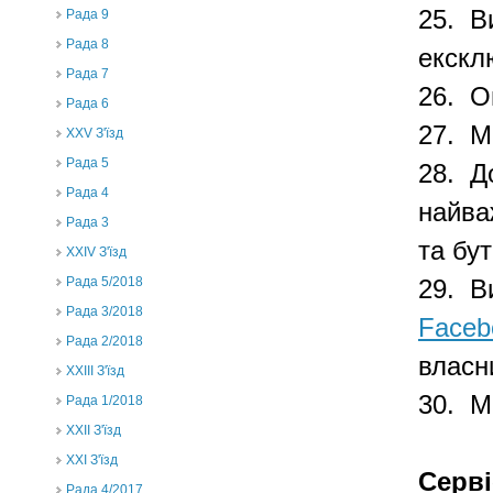
25.
В
Рада 9
Рада 8
екскл
Рада 7
26. О
Рада 6
27. М
XXV З'їзд
Рада 5
28. Д
Рада 4
найва
Рада 3
та бу
ХХIV З'їзд
Рада 5/2018
29.
В
Рада 3/2018
Faceb
Рада 2/2018
власн
XXIII З'їзд
30. М
Рада 1/2018
ХХІІ З'їзд
XXI З'їзд
Серві
Рада 4/2017