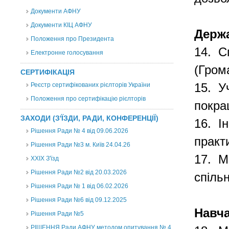
Документи АФНУ
Документи КІЦ АФНУ
Держ
Положення про Президента
14.
С
Електронне голосування
(Гром
СЕРТИФІКАЦІЯ
Реєстр сертифікованих рієлторів України
15.
У
Положення про сертифікацію рієлторів
покра
ЗАХОДИ (З'ЇЗДИ, РАДИ, КОНФЕРЕНЦІЇ)
16.
І
Рішення Ради № 4 від 09.06.2026
практ
Рішення Ради №3 м. Київ 24.04.26
17.
М
XXІХ З'їзд
Рішення Ради №2 від 20.03.2026
спільн
Рішення Ради № 1 від 06.02.2026
Рішення Ради №6 від 09.12.2025
Навча
Рішення Ради №5
РІШЕННЯ Ради АФНУ методом опитування № 4