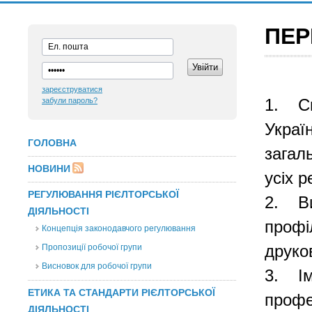
ПЕР
зареєструватися
забули пароль?
1.
С
Украї
ГОЛОВНА
загал
НОВИНИ
усіх р
РЕГУЛЮВАННЯ РІЄЛТОРСЬКОЇ
2.
В
ДІЯЛЬНОСТІ
профіл
Концепція законодавчого регулювання
Пропозиції робочої групи
друко
Висновок для робочої групи
3.
І
ЕТИКА ТА СТАНДАРТИ РІЄЛТОРСЬКОЇ
профе
ДІЯЛЬНОСТІ