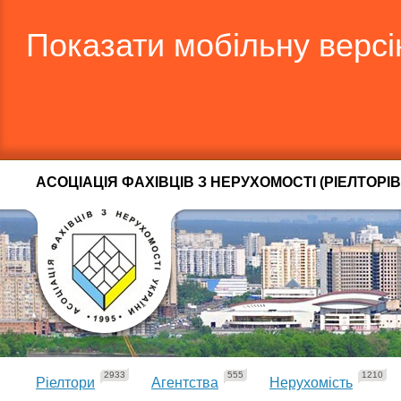
Показати мобільну верс
АСОЦІАЦІЯ ФАХІВЦІВ З НЕРУХОМОСТІ (РІЕЛТОРІВ
2933
555
1210
Ріелтори
Агентства
Нерухомість