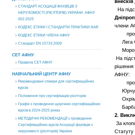
внесків
СТАНДАРТ АСОЦІАЦІЇ ФАХІВЦІВ З
На підс
НЕРУХОМОСТІ (РІЄЛТОРІВ) УКРАЇНИ. АФНУ
Дніпроп
002:2025
члени А
КОДЕКС ЕТИКИ І СТАНДАРТИ ПРАКТИКИ NAR
протоко
КОДЕКС ЕТИКИ ЧЛЕНА АФНУ
Лега Ол
Стандарт EN 15733:2009
Морозов
СЕТ АФНУ
На підст
Правила СЕТ АФНУ
рішення
НАВЧАЛЬНИЙ ЦЕНТР АФНУ
АФНУ:
Рекомендовані спікери для сертифікаційних
протоко
курсів
Юрчук О
Положення про сертифікацію рієлторів
Охрімен
Графік з проведення щорічних сертифікаційних
Барбаш 
курсів в 2024-2025 роках
2. Викл
МЕТОДИЧНІ РЕКОМЕНДАЦІЇ з проведення
За клопо
Сертифікаційних курсів Асоціації фахівців з
Статуту
нерухомості (рієлторів) України