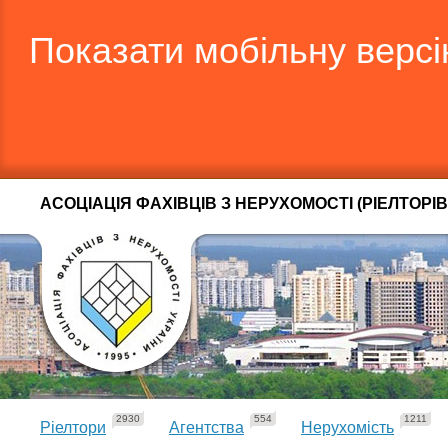
Показати мобільну верс
АСОЦІАЦІЯ ФАХІВЦІВ З НЕРУХОМОСТІ (РІЕЛТОРІВ
2930
554
1211
Ріелтори
Агентства
Нерухомість