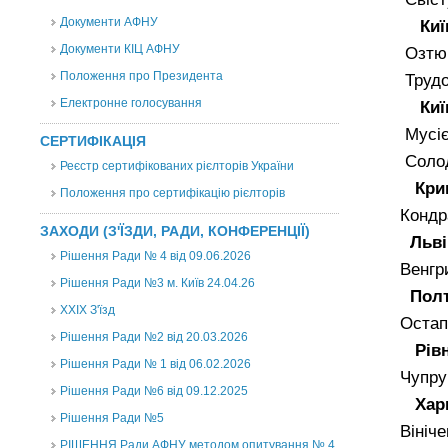
Документи АФНУ
Київсь
Документи КІЦ АФНУ
Озтюрк
Положення про Президента
Трудов
Електронне голосування
Київсь
Мусієнк
СЕРТИФІКАЦІЯ
Солодк
Реєстр сертифікованих рієлторів України
Кривор
Положення про сертифікацію рієлторів
Кондрат
ЗАХОДИ (З'ЇЗДИ, РАДИ, КОНФЕРЕНЦІЇ)
Львівс
Рішення Ради № 4 від 09.06.2026
Венгри
Рішення Ради №3 м. Київ 24.04.26
Полтав
XXІХ З'їзд
Остапче
Рішення Ради №2 від 20.03.2026
Рівнен
Рішення Ради № 1 від 06.02.2026
Чупруно
Рішення Ради №6 від 09.12.2025
Харків
Рішення Ради №5
Вінічен
РІШЕННЯ Ради АФНУ методом опитування № 4