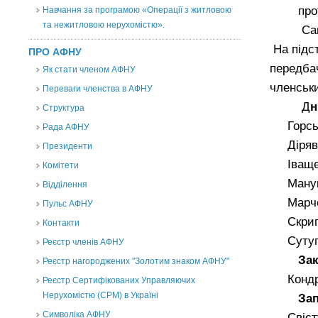
протоко
Навчання за програмою «Операції з житловою
та нежитловою нерухомістю».
Сапко 
На підст
ПРО АФНУ
передба
Як стати членом АФНУ
членськи
Переваги членства в АФНУ
Д
н
Структура
Горськ
Рада АФНУ
Дірявк
Президенти
Іващенк
Комітети
Манук’
Відділення
Марченк
Пульс АФНУ
Скрипни
Контакти
Сутугу
Реєстр членів АФНУ
Закарп
Реєстр нагороджених "Золотим знаком АФНУ"
Кондрат
Реєстр Сертифікованих Управляючих
Нерухомістю (CPM) в Україні
Запорі
Символіка АФНУ
Свістун