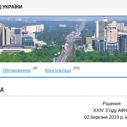
) УКРАЇНИ
36
270
Обговорення
Консультації
ЗД
Рішення
ХХIV З’їзду АФ
02 березня 2019 р. м