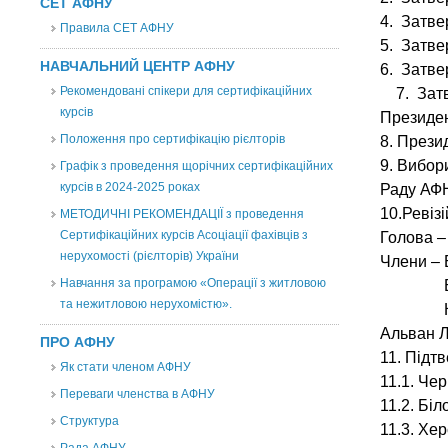
СЕТ АФНУ
4. Затве
Правила СЕТ АФНУ
5. Затве
НАВЧАЛЬНИЙ ЦЕНТР АФНУ
6. Затвер
Рекомендовані спікери для сертифікаційних
7. Затве
курсів
Президен
Положення про сертифікацію рієлторів
8.
Презид
9.
Вибор
Графік з проведення щорічних сертифікаційних
курсів в 2024-2025 роках
Раду АФН
10.Ревізі
МЕТОДИЧНІ РЕКОМЕНДАЦІЇ з проведення
Сертифікаційних курсів Асоціації фахівців з
Голова –
нерухомості (рієлторів) України
Члени – 
Навчання за програмою «Операції з житловою
Бабушк
та нежитловою нерухомістю».
Кобзан
Альван Л
ПРО АФНУ
11. Підт
Як стати членом АФНУ
11.1. Че
Переваги членства в АФНУ
11.2. Бі
Структура
11.3. Хе