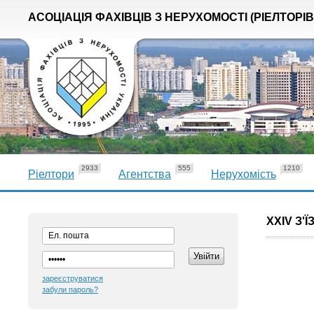
АСОЦІАЦІЯ ФАХІВЦІВ З НЕРУХОМОСТІ (РІЕЛТОРІВ
2933
555
1210
Ріелтори
Агентства
Нерухомість
ХХIV З'Ї
зареєструватися
забули пароль?