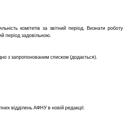
льність комітетів за звітний період. Визнати роботу
ий період задовільною.
ідно з запропонованим списком (додається).
пних відділень АФНУ в новій редакції: