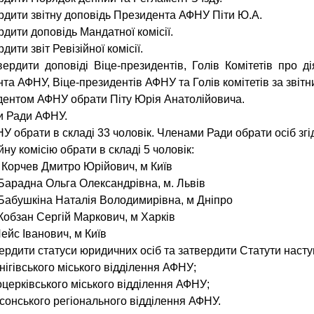
рдити звітну доповідь Президента АФНУ Піти Ю.А.
рдити доповідь Мандатної комісії.
дити звіт Ревізійної комісії.
рдити доповіді Віце-президентів, Голів Комітетів про дія
та АФНУ, Віце-президентів АФНУ та Голів комітетів за звітн
ентом АФНУ обрати Піту Юрія Анатолійовича.
и Ради АФНУ.
У обрати в складі 33 чоловік. Членами Ради обрати осіб зг
йну комісію обрати в складі 5 чоловік:
 Корчев Дмитро Юрійович, м Київ
Барадна Ольга Олександрівна, м. Львів
іна Наталія Володимирівна, м Дніпро
 Сергій Маркович, м Харків
ейс Іванович, м Київ
вердити статуси юридичних осіб та затвердити Статути насту
рнігівського міського відділення АФНУ;
лоцерківського міського відділення АФНУ;
рсонського регіонального відділення АФНУ.