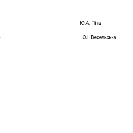
лова Ю.А. Піта
ретар Ю.І. Весельська