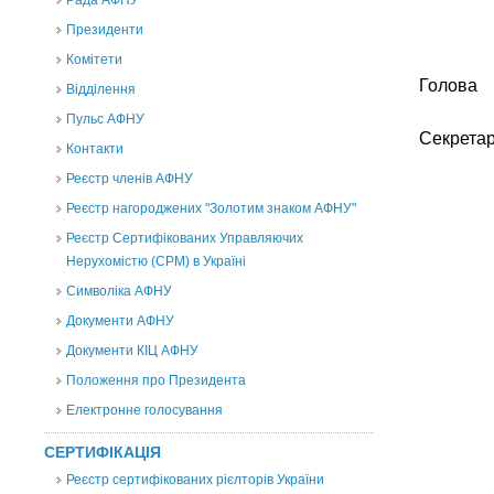
Рада АФНУ
Президенти
Комітети
Го
Відділення
Пульс АФНУ
Сек
Контакти
Реєстр членів АФНУ
Реєстр нагороджених "Золотим знаком АФНУ"
Реєстр Сертифікованих Управляючих
Нерухомістю (CPM) в Україні
Символіка АФНУ
Документи АФНУ
Документи КІЦ АФНУ
Положення про Президента
Електронне голосування
СЕРТИФІКАЦІЯ
Реєстр сертифікованих рієлторів України