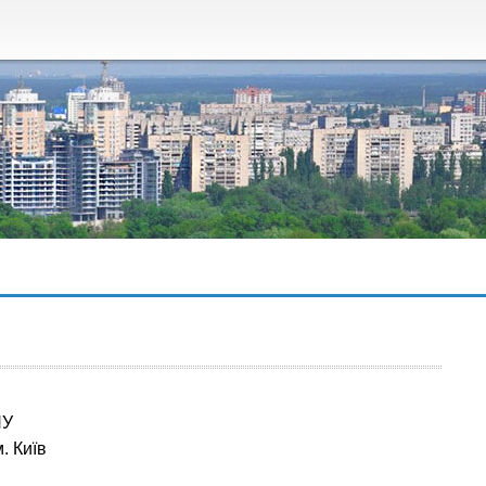
НУ
. Київ