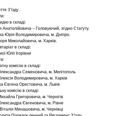
тя З’їзду .
ти:
идію в складі:
я Анатолійовича – Головуючий, згідно Статуту.
ка Юрія Володимировича, м. Дніпро.
горя Миколайовича, м. Харків.
таріат в складі:
ої Юлії Ігорівни
и:
тну комісію в складі:
лександра Семеновича, м. Мелітополь
лексія Володимировича, м. Харків
а Євгена Орестовича, м. Львів
ьну комісію в складі:
ихайла Григоровича, м. Чернігів
лександра Євгеновича, м. Рівне
Віталія Минашовича, м. Чернівці
рдити Порядок денний та Регламент З’їзду.