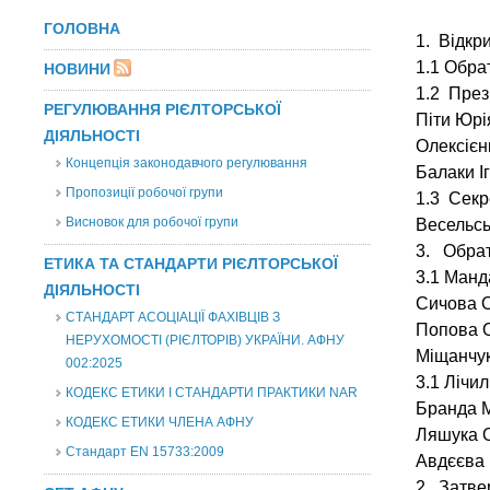
ГОЛОВНА
1.
Відкрит
1.1
Обра
НОВИНИ
1.2 През
РЕГУЛЮВАННЯ РІЄЛТОРСЬКОЇ
Піти Юрі
ДІЯЛЬНОСТІ
Олексієн
Концепція законодавчого регулювання
Балаки І
Пропозиції робочої групи
1.3
Секре
Висновок для робочої групи
Весельськ
3. Обрат
ЕТИКА ТА СТАНДАРТИ РІЄЛТОРСЬКОЇ
3.1 Манда
ДІЯЛЬНОСТІ
Сичова О
СТАНДАРТ АСОЦІАЦІЇ ФАХІВЦІВ З
Попова О
НЕРУХОМОСТІ (РІЄЛТОРІВ) УКРАЇНИ. АФНУ
Міщанчук
002:2025
3.1 Лічил
КОДЕКС ЕТИКИ І СТАНДАРТИ ПРАКТИКИ NAR
Бранда М
КОДЕКС ЕТИКИ ЧЛЕНА АФНУ
Ляшука О
Стандарт EN 15733:2009
Авдєєва 
2. Затве