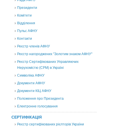
Рада АФНУ
Президенти
Комітети
Відділення
Пульс АФНУ
Контакти
Реєстр членів АФНУ
Реєстр нагороджених "Золотим знаком АФНУ"
Реєстр Сертифікованих Управляючих
Нерухомістю (CPM) в Україні
Символіка АФНУ
Документи АФНУ
Документи КІЦ АФНУ
Положення про Президента
Електронне голосування
СЕРТИФІКАЦІЯ
Реєстр сертифікованих рієлторів України