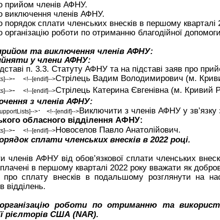
о прийом членів АФНУ.
о виключення членів АФНУ.
о порядок сплати членських внесків в першому кварталі 
о організацію роботи по отриманню благодійної допомоги
прийом та виключення членів АФНУ:
йняти у члени АФНУ:
ідставі п. 3.3. Статуту АФНУ та на підставі заяв про пр
Стрілець Вадим Володимирович (м. Кривий
-
ts]-->
<!--[endif]-->
Стрілець Катерина Євгенівна (м. Кривий Р
-
ts]-->
<!--[endif]-->
ючення з членів АФНУ:
Виключити з членів АФНУ у зв
’
язку
·
!supportLists]-->
<!--[endif]-->
ького обласного відділення АФНУ:
Новоселов Павло Анатолійович.
-
ts]-->
<!--[endif]-->
орядок сплати членських внесків в 2022 році.
и членів АФНУ від обов’язкової сплати членських внесків
плачені в першому кварталі 2022 року вважати як добров
 про сплату внесків в подальшому розглянути на на
ів відділень.
 організацію роботи по отриманню та використа
ії рієлторів США
(NAR)
.