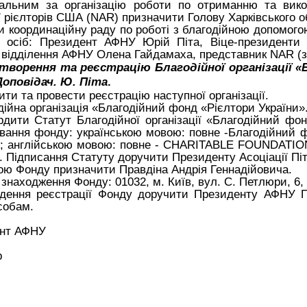
дальним за організацію роботи по отриманню та вик
ї рієлторів США
(NAR)
призначити Голову Харківського о
и координаційну раду по роботі з благодійною допомог
5 осіб: Президент АФНУ Юрій Піта, Віце-президенти І
о відділення АФНУ Олена Гайдамаха, представник
NAR (
створення та реєстрацію Благодійної організації «
Доповідач. Ю. Піта
.
ити та провести реєстрацію наступної організації.
дійна організація «Благодійний фонд «Рієлтори України»
рдити Статут
Благодійної організації «Благодійний фон
вання фонду:
українською мовою: повне -Благодійний ф
»; англійською мовою: повне - CHARITABLE FOUNDATIO
.
Підписання Статуту доручити Президенту Асоціації Пі
ою Фонду призначити Правдіна Андрія Геннадійовича.
знаходження Фонду: 01032, м. Київ, вул. С. Петлюри, 6, 
дення реєстрації Фонду доручити Президенту АФНУ П
собам.
езидент АФНУ Ю.А
кретар Ю.І. Ф