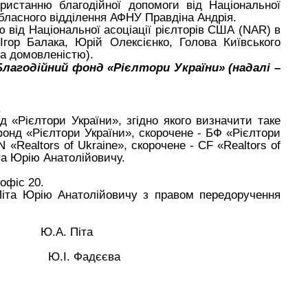
ористанню благодійної допомоги від
Національної
бласного відділення АФНУ Правдіна Андрія.
ою
від
Національної асоціації рієлторів США
(NAR)
в
гор Балака, Юрій Олексієнко, Голова Київського
за домовленістю).
Благодійний фонд «Рієлтори України» (надалі –
.
д «Рієлтори України», згідно якого визначити
таке
онд «Рієлтори України», скорочене - БФ «Рієлтори
N «
R
ealtors
of
Ukraine», скорочене - CF «
R
ealtors
of
та Юрію Анатолійовичу.
офіс 20.
іта Юрію Анатолійовичу з правом передоручення
. Піта
адєєва