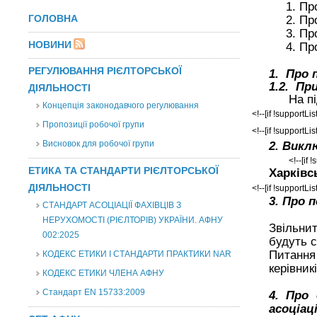
1. Пр
ГОЛОВНА
2. Пр
3
. Пр
НОВИНИ
4. Пр
РЕГУЛЮВАННЯ РІЄЛТОРСЬКОЇ
1. Про 
1.2.
При
ДІЯЛЬНОСТІ
На п
Концепція законодавчого регулювання
<!--[if !supportLis
Пропозиції робочої групи
<!--[if !supportLis
Висновок для робочої групи
2. Викл
<!--[if 
ЕТИКА ТА СТАНДАРТИ РІЄЛТОРСЬКОЇ
Харківс
ДІЯЛЬНОСТІ
<!--[if !supportLis
3.
Про п
СТАНДАРТ АСОЦІАЦІЇ ФАХІВЦІВ З
НЕРУХОМОСТІ (РІЄЛТОРІВ) УКРАЇНИ. АФНУ
Звільнит
002:2025
будуть с
Питання
КОДЕКС ЕТИКИ І СТАНДАРТИ ПРАКТИКИ NAR
керівник
КОДЕКС ЕТИКИ ЧЛЕНА АФНУ
Стандарт EN 15733:2009
4. Про
асоціац