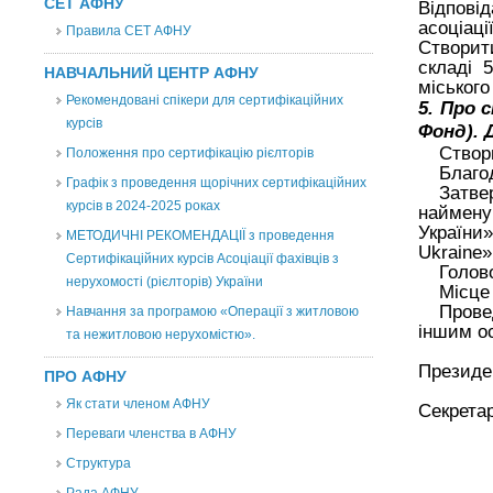
СЕТ АФНУ
Відпові
асоціаці
Правила СЕТ АФНУ
Створит
складі 
НАВЧАЛЬНИЙ ЦЕНТР АФНУ
міськог
Рекомендовані спікери для сертифікаційних
5. Про 
курсів
Фонд). 
С
твор
Положення про сертифікацію рієлторів
Благо
Графік з проведення щорічних сертифікаційних
Затве
курсів в 2024-2025 роках
наймену
України
МЕТОДИЧНІ РЕКОМЕНДАЦІЇ з проведення
Ukraine»
Сертифікаційних курсів Асоціації фахівців з
Голов
нерухомості (рієлторів) України
Місце 
Прове
Навчання за програмою «Операції з житловою
іншим о
та нежитловою нерухомістю».
Пр
ПРО АФНУ
Як стати членом АФНУ
Се
Переваги членства в АФНУ
Структура