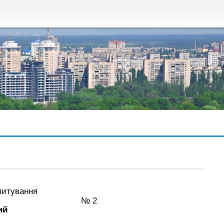
питування
иїв № 2
ий