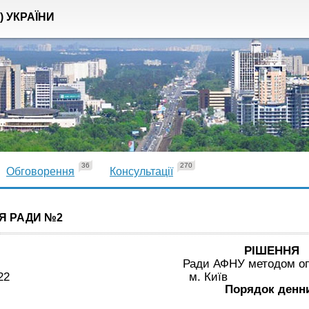
) УКРАЇНИ
36
270
Обговорення
Консультації
Я РАДИ №2
РІШЕННЯ
Ради АФНУ методом о
.05.2022 м. К
Порядок денн