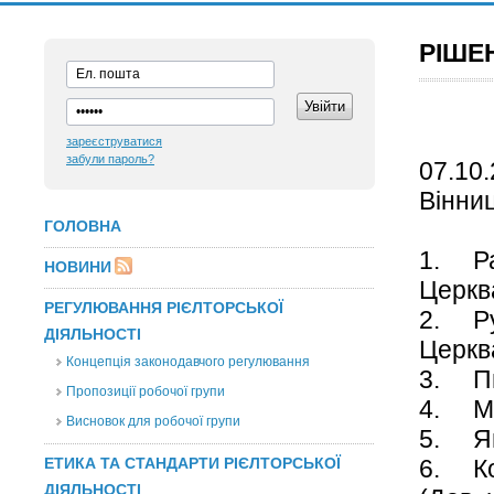
РІШЕ
зареєструватися
забули пароль?
0
В
ГОЛОВНА
1. Р
НОВИНИ
Цер
РЕГУЛЮВАННЯ РІЄЛТОРСЬКОЇ
2. Р
ДІЯЛЬНОСТІ
Церкв
Концепція законодавчого регулювання
3. П
Пропозиції робочої групи
4. М
Висновок для робочої групи
5. Я
ЕТИКА ТА СТАНДАРТИ РІЄЛТОРСЬКОЇ
6. К
ДІЯЛЬНОСТІ