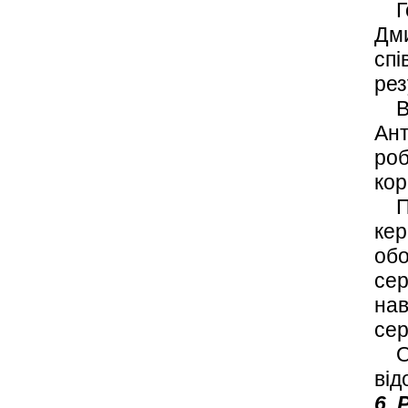
Гол
Дми
спі
рез
Вл
Ант
роб
кор
Пр
кер
обо
сер
нав
се
От
від
6. 