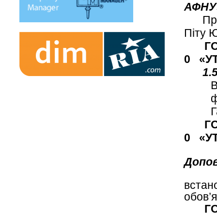
АФНУ
Пр
Піту Ю
Г
0 «У
1.
В
ф
Г
Г
0 «У
2. П
Допов
Виріш
встан
обов’я
Г