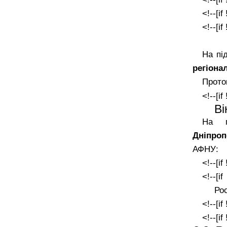
<!--[if
<!--[if
На пі
регіона
Прото
<!--[if
Ві
На п
Дніпроп
АФНУ:
<!--[if
<!--[i
Ро
<!--[if
<!--[if