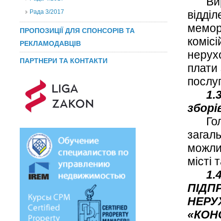
Ви
Рада 3/2017
відді
мемор
ПРОПОЗИЦІЇ ДЛЯ СПОНСОРІВ ТА
комісі
РЕКЛАМОДАВЦІВ
нерухо
ПАРТНЕРИ ТА КОНТАКТИ
плати
послуг
1.
зборі
Го
загаль
можли
місті 
1.
ПІДП
НЕРУХ
«КОН