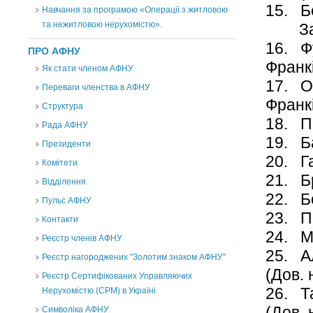
15.
Навчання за програмою «Операції з житловою
та нежитловою нерухомістю».
Зап
16. 
ПРО АФНУ
Фран
Як стати членом АФНУ
17. 
Переваги членства в АФНУ
Франк
Структура
18.
Рада АФНУ
19. 
Президенти
20. 
Комітети
21.
Відділення
22. 
Пульс АФНУ
23. 
Контакти
24. 
Реєстр членів АФНУ
25.
Реєстр нагороджених "Золотим знаком АФНУ"
(Дов.
Реєстр Сертифікованих Управляючих
26. 
Нерухомістю (CPM) в Україні
(Дов.
Символіка АФНУ