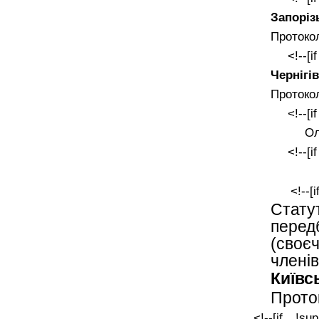
Запоріз
Протокол
<!--[i
Чернігі
Протокол
<!--[i
Ол
<!--[i
<!--[
Стату
пере
(своє
члені
Київс
Прото
<!--[if !sup