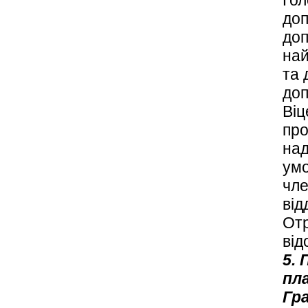
доп
доп
най
та 
доп
Віц
про
на
умо
чле
від
Отр
від
5. 
пл
Гра