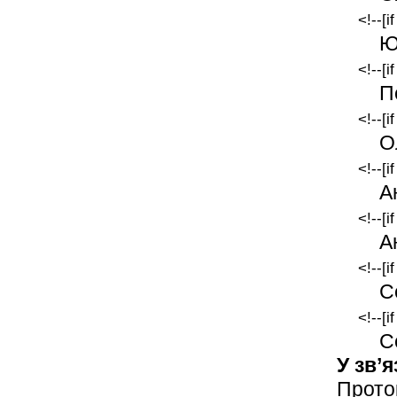
<!--[i
Ю
<!--[i
П
<!--[i
О
<!--[i
А
<!--[i
А
<!--[i
С
<!--[i
С
У зв’
Прото