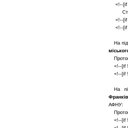
<!--[i
Ст
<!--[i
<!--[i
На пі
міськог
Прото
<!--[if
<!--[if
На п
Франкі
АФНУ:
Прото
<!--[if
<!--[if