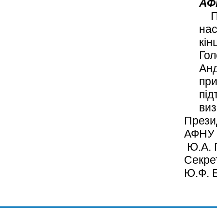
АФ
Пр
нас
кін
Гол
Анд
при
під
виз
Прези
Ю.А.
Секре
Ю.Ф. 