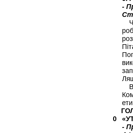
- 
Ст
Чле
роб
роз
Піт
Поп
вик
зап
Ляш
Ви
Ком
ети
ГО
0 «У
- 