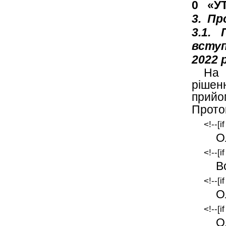
0 «У
3. Пр
3.1.
П
вступ
2022 
На 
рішен
прийо
Прото
<!--[i
О
<!--[i
В
<!--[i
О
<!--[i
О