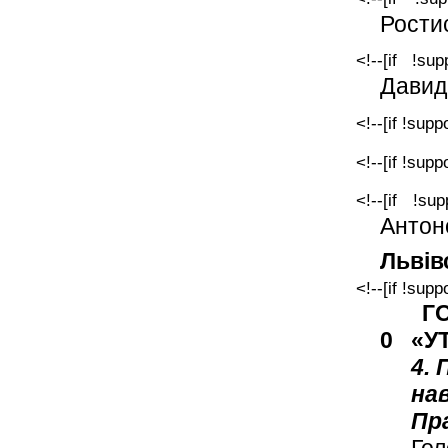
Рости
<!--[if !sup
Давид
<!--[if !supp
<!--[if !supp
<!--[if !sup
Антон
Львів
<!--[if !supp
Г
0 «У
4. 
нав
Пра
Гол