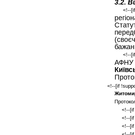
3.2. 
<!--[
регіо
Стату
пере
(своє
бажан
<!--[
АФНУ 
Київс
Прото
<!--[if !supp
Житомир
Протокол
<!--[i
<!--[i
<!--[i
<!--[i