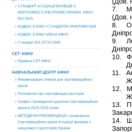
(Дов. 
СТАНДАРТ АСОЦІАЦІЇ ФАХІВЦІВ З
7. М
НЕРУХОМОСТІ (РІЄЛТОРІВ) УКРАЇНИ. АФНУ
(Дов. 
002:2025
8. О
КОДЕКС ЕТИКИ І СТАНДАРТИ ПРАКТИКИ NAR
Дніпр
КОДЕКС ЕТИКИ ЧЛЕНА АФНУ
9. Л
Стандарт EN 15733:2009
Дніпро
СЕТ АФНУ
10. 
Правила СЕТ АФНУ
Дніпр
11. 
НАВЧАЛЬНИЙ ЦЕНТР АФНУ
Жи
Рекомендовані спікери для сертифікаційних
курсів
12. 
Положення про сертифікацію рієлторів
Жи
Графік з проведення щорічних сертифікаційних
13. 
курсів в 2024-2025 роках
Зака
МЕТОДИЧНІ РЕКОМЕНДАЦІЇ з проведення
14. 
Сертифікаційних курсів Асоціації фахівців з
Запор
нерухомості (рієлторів) України