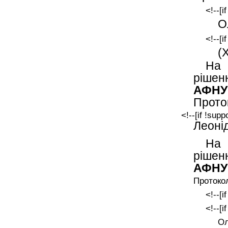
<!--[i
О
<!--[i
(
На 
рішен
АФН
Прото
<!--[if !supp
Леоні
На 
рішен
АФНУ
Протокол
<!--[i
<!--[i
Ол