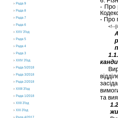
6. Різ
Рада 9
- Про
Рада 8
Кодек
Рада 7
- Про
Рада 6
<!--[
XXV З'їзд
А
Рада 5
р
Рада 4
п
Рада 3
1.
ХХIV З'їзд
канди
Рада 5/2018
Вир
Рада 3/2018
відділ
Рада 2/2018
засід
XXIII З'їзд
вимоги
Рада 1/2018
та вия
ХХІІ З'їзд
1.
XXI З'їзд
жи
Рада 4/2017