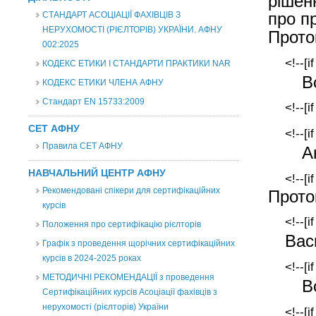
рішен
про п
СТАНДАРТ АСОЦІАЦІЇ ФАХІВЦІВ З
НЕРУХОМОСТІ (РІЄЛТОРІВ) УКРАЇНИ. АФНУ
Прото
002:2025
<!--[i
КОДЕКС ЕТИКИ І СТАНДАРТИ ПРАКТИКИ NAR
В
КОДЕКС ЕТИКИ ЧЛЕНА АФНУ
Стандарт EN 15733:2009
<!--[i
СЕТ АФНУ
<!--[i
Правила СЕТ АФНУ
А
НАВЧАЛЬНИЙ ЦЕНТР АФНУ
<!--[i
Рекомендовані спікери для сертифікаційних
Прото
курсів
<!--[i
Положення про сертифікацію рієлторів
Вас
Графік з проведення щорічних сертифікаційних
курсів в 2024-2025 роках
<!--[i
МЕТОДИЧНІ РЕКОМЕНДАЦІЇ з проведення
В
Сертифікаційних курсів Асоціації фахівців з
нерухомості (рієлторів) України
<!--[i