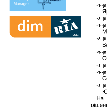
<!--[i
Я
<!--[i
<!--[i
М
<!--[i
В
<!--[i
О
<!--[i
<!--[i
С
<!--[i
Ю
На 
рішен