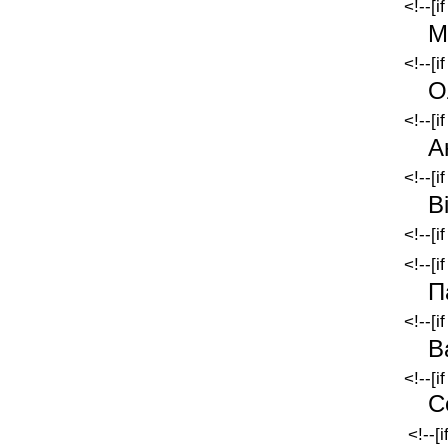
<!--[i
М
<!--[i
О
<!--[i
А
<!--[i
В
<!--[i
<!--[i
П
<!--[i
В
<!--[i
С
<!--[