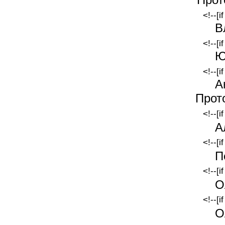
<!--[i
В
<!--[i
Ю
<!--[i
А
Прот
<!--[i
А
<!--[i
П
<!--[i
О
<!--[i
О