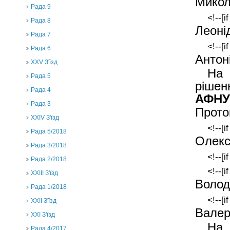
Микол
Рада 9
<!--[
Рада 8
Леоні
Рада 7
<!--[i
Рада 6
Антон
XXV З'їзд
На 
Рада 5
рішен
Рада 4
АФНУ
Рада 3
Прото
ХХIV З'їзд
<!--[i
Рада 5/2018
Олекс
Рада 3/2018
<!--[i
Рада 2/2018
<!--[i
XXIII З'їзд
Волод
Рада 1/2018
<!--[i
ХХІІ З'їзд
Валер
XXI З'їзд
На 
Рада 4/2017