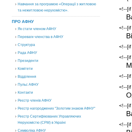
Навчання за програмою «Операції з житловою
<!--[i
та нежитловою нерухомістю».
В
ПРО АФНУ
<!--[i
Як стати членом АФНУ
В
Переваги членства в АФНУ
Структура
<!--[i
Рада АФНУ
<!--[i
Президенти
М
Комітети
<!--[i
Відділення
Пульс АФНУ
<!--[i
Контакти
О
Реєстр членів АФНУ
<!--[i
Реєстр нагороджених "Золотим знаком АФНУ"
В
Реєстр Сертифікованих Управляючих
Нерухомістю (CPM) в Україні
<!--[i
Символіка АФНУ