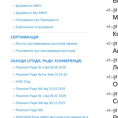
В
Документи АФНУ
<!--[i
Документи КІЦ АФНУ
М
Положення про Президента
<!--[i
Електронне голосування
К
СЕРТИФІКАЦІЯ
<!--[i
Реєстр сертифікованих рієлторів України
А
Положення про сертифікацію рієлторів
<!--[i
ЗАХОДИ (З'ЇЗДИ, РАДИ, КОНФЕРЕНЦІЇ)
Л
Рішення Ради № 4 від 09.06.2026
Рішення Ради №3 м. Київ 24.04.26
<!--[i
XXІХ З'їзд
О
Рішення Ради №2 від 20.03.2026
<!--[i
Рішення Ради № 1 від 06.02.2026
С
Рішення Ради №6 від 09.12.2025
<!--[i
Рішення Ради №5
Р
РІШЕННЯ Ради АФНУ методом опитування № 4