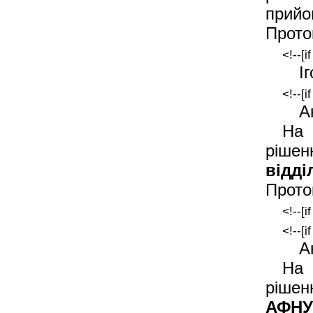
прийо
Прото
<!--[i
І
<!--[i
А
На 
рішен
відд
Прото
<!--[i
<!--[i
А
На 
рішен
АФНУ