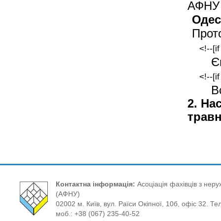
АФНУ
Одес
Прото
<!--[i
Є
<!--[i
В
2.
Нас
травн
Контактна інформація:
Асоціація фахівців з нерух
(АФНУ)
02002 м. Київ, вул. Раїси Окіпної, 10б, офіс 32. Те
моб.: +38 (067) 235-40-52