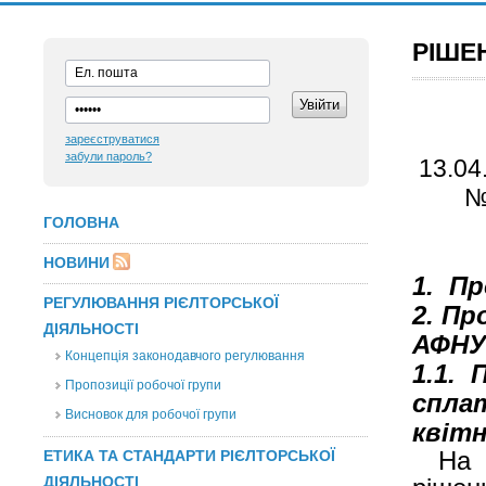
РІШЕ
зареєструватися
забули пароль?
№ 
ГОЛОВНА
НОВИНИ
1
. П
РЕГУЛЮВАННЯ РІЄЛТОРСЬКОЇ
2.
Про
ДІЯЛЬНОСТІ
АФНУ
Концепція законодавчого регулювання
1
.1.
П
Пропозиції робочої групи
сплат
Висновок для робочої групи
квіт
На 
ЕТИКА ТА СТАНДАРТИ РІЄЛТОРСЬКОЇ
ДІЯЛЬНОСТІ