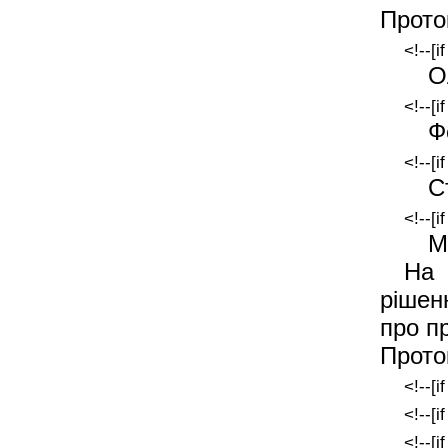
Прото
<!--[i
О
<!--[i
Ф
<!--[i
С
<!--[i
М
На 
рішен
про п
Прото
<!--[i
<!--[i
<!--[i