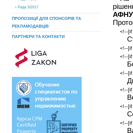
рішен
Рада 3/2017
АФНУ
ПРОПОЗИЦІЇ ДЛЯ СПОНСОРІВ ТА
Прото
РЕКЛАМОДАВЦІВ
<!--[i
ПАРТНЕРИ ТА КОНТАКТИ
С
<!--[i
<!--[i
Б
<!--[i
Д
<!--[i
В
<!--[i
С
<!--[i
В