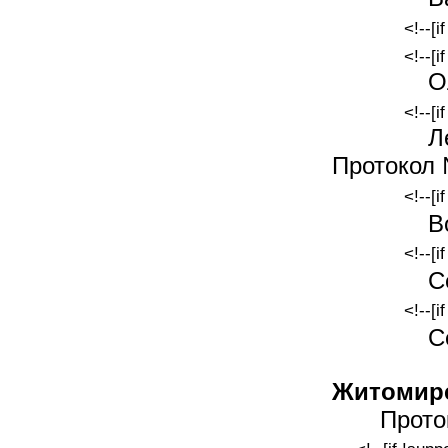
<!--[i
<!--[i
О
<!--[i
Л
Протокол 
<!--[i
В
<!--[i
С
<!--[i
С
Житомирс
Прото