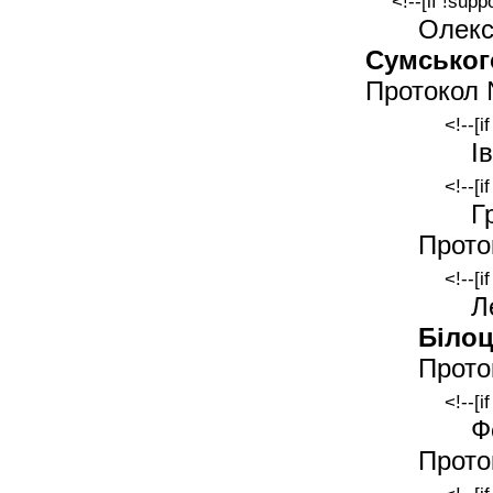
<!--[if !supp
Олекс
Сумсько
Протокол 
<!--[i
І
<!--[i
Г
Прото
<!--[i
Л
Білоц
Прото
<!--[i
Ф
Прото