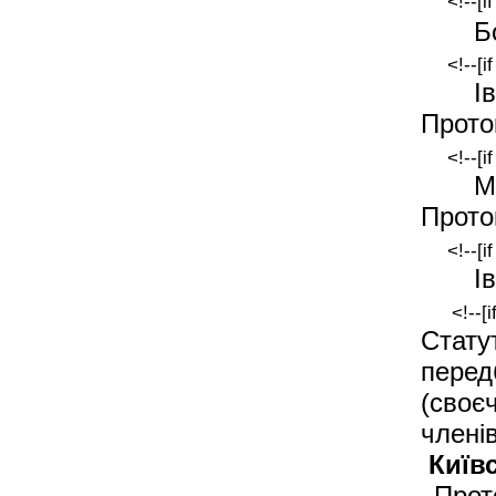
<!--[i
Б
<!--[i
І
Прото
<!--[i
М
Прото
<!--[i
І
<!--[
Стату
пере
(своє
члені
Київ
Прот