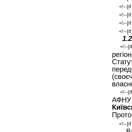
<!--[i
<!--[i
<!--[i
<!--[i
1.
<!--[
регіо
Стату
пере
(сво
власн
<!--[
АФНУ 
Київс
Прот
<!--[i
В