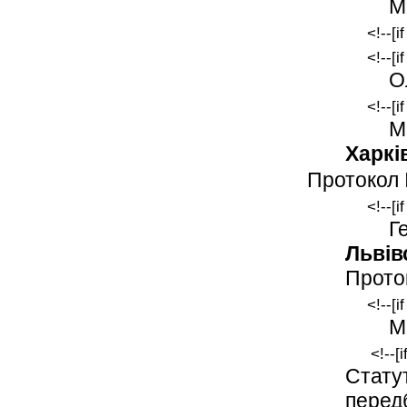
М
<!--[i
<!--[i
О
<!--[i
М
Харкі
Протокол 
<!--[i
Г
Львів
Проток
<!--[i
М
<!--[
Стату
пере