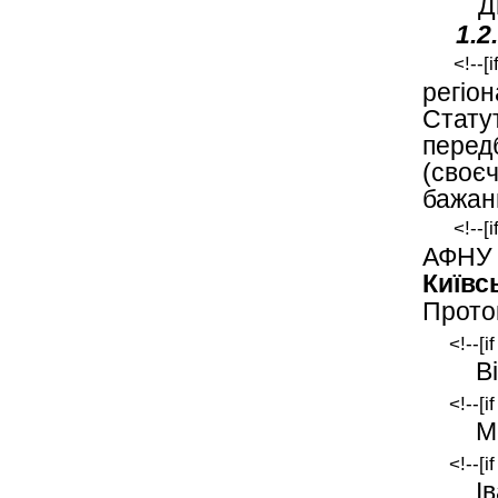
Д
1.2
<!--[
регіо
Стату
пере
(своє
бажан
<!--[
АФНУ 
Київс
Прото
<!--[i
В
<!--[i
М
<!--[i
І