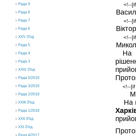
<!--[
Рада 9
Васил
Рада 8
<!--[
Рада 7
Вікто
Рада 6
<!--[
XXV З'їзд
Микол
Рада 5
На 
Рада 4
рішен
Рада 3
прийо
ХХIV З'їзд
Прото
Рада 5/2018
<!--[i
Рада 3/2018
М
Рада 2/2018
На 
XXIII З'їзд
Харк
Рада 1/2018
прийо
ХХІІ З'їзд
XXI З'їзд
Прото
Рада 4/2017