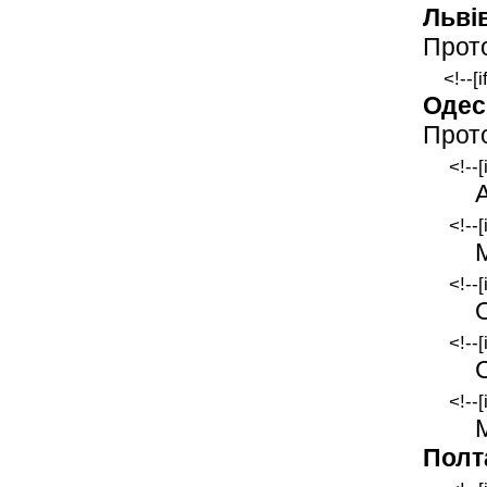
Льві
Прото
<!--[
Одес
Прото
<!--
<!--
<!--
<!--
<!--
Полт