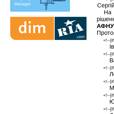
Сергі
На 
рішен
АФНУ
Проток
<!--[
І
<!--[
В
<!--[
Л
<!--[
М
<!--[i
Ю
<!--[