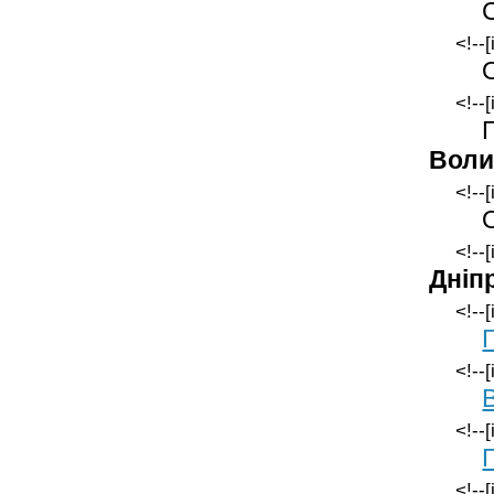
<!--
<!--
Воли
<!--
<!--[
Дніп
<!--
<!--
<!--
<!--