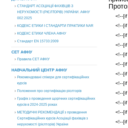
Прото
СТАНДАРТ АСОЦІАЦІЇ ФАХІВЦІВ З
НЕРУХОМОСТІ (РІЄЛТОРІВ) УКРАЇНИ. АФНУ
<!--[i
002:2025
<!--[i
КОДЕКС ЕТИКИ І СТАНДАРТИ ПРАКТИКИ NAR
КОДЕКС ЕТИКИ ЧЛЕНА АФНУ
<!--[i
Стандарт EN 15733:2009
<!--[i
СЕТ АФНУ
<!--[i
Правила СЕТ АФНУ
<!--[i
НАВЧАЛЬНИЙ ЦЕНТР АФНУ
<!--[i
Рекомендовані спікери для сертифікаційних
<!--[i
курсів
Положення про сертифікацію рієлторів
<!--[i
Графік з проведення щорічних сертифікаційних
<!--[i
курсів в 2024-2025 роках
<!--[i
МЕТОДИЧНІ РЕКОМЕНДАЦІЇ з проведення
Сертифікаційних курсів Асоціації фахівців з
<!--[i
нерухомості (рієлторів) України