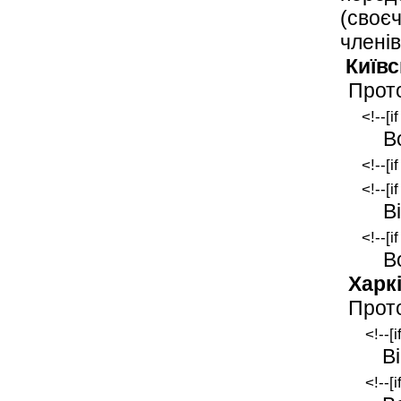
(своє
члені
Київс
Прото
<!--[i
В
<!--[i
<!--[i
В
<!--[i
В
Харк
Прото
<!--[
В
<!--[