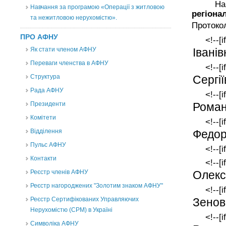
На
Навчання за програмою «Операції з житловою
регіона
та нежитловою нерухомістю».
Протокол
ПРО АФНУ
<!--[
Іванів
Як стати членом АФНУ
Переваги членства в АФНУ
<!--[
Сергі
Структура
Рада АФНУ
<!--[
Роман
Президенти
Комітети
<!--[
Федор
Відділення
Пульс АФНУ
<!--[i
Контакти
<!--[
Олекс
Реєстр членів АФНУ
Реєстр нагороджених "Золотим знаком АФНУ"
<!--[
Зенов
Реєстр Сертифікованих Управляючих
Нерухомістю (CPM) в Україні
<!--[
Символіка АФНУ