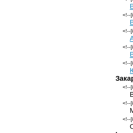
<!--
<!--
<!--
<!--
Зака
<!--
<!--
<!--