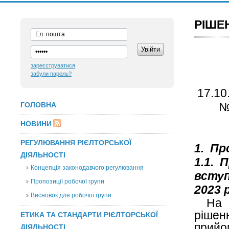
РІШЕ
зареєструватися
забули пароль?
№ 
ГОЛОВНА
НОВИНИ
РЕГУЛЮВАННЯ РІЄЛТОРСЬКОЇ
1. Пр
ДІЯЛЬНОСТІ
1
.1.
П
Концепція законодавчого регулювання
вступ
Пропозиції робочої групи
2023 
Висновок для робочої групи
На 
рішен
ЕТИКА ТА СТАНДАРТИ РІЄЛТОРСЬКОЇ
прийо
ДІЯЛЬНОСТІ