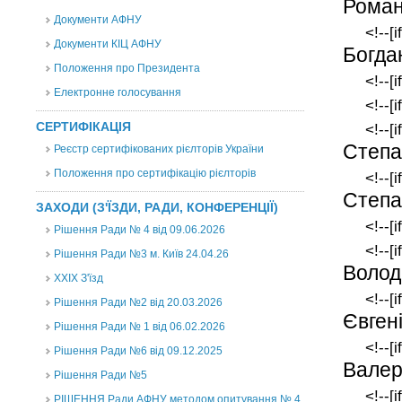
Роман
Документи АФНУ
<!--[
Документи КІЦ АФНУ
Богда
Положення про Президента
<!--[i
Електронне голосування
<!--[i
СЕРТИФІКАЦІЯ
<!--[
Степа
Реєстр сертифікованих рієлторів України
Положення про сертифікацію рієлторів
<!--[
Степа
ЗАХОДИ (З'ЇЗДИ, РАДИ, КОНФЕРЕНЦІЇ)
<!--[i
Рішення Ради № 4 від 09.06.2026
<!--[
Рішення Ради №3 м. Київ 24.04.26
Волод
XXІХ З'їзд
<!--[
Рішення Ради №2 від 20.03.2026
Євген
Рішення Ради № 1 від 06.02.2026
<!--[
Рішення Ради №6 від 09.12.2025
Валер
Рішення Ради №5
<!--[
РІШЕННЯ Ради АФНУ методом опитування № 4