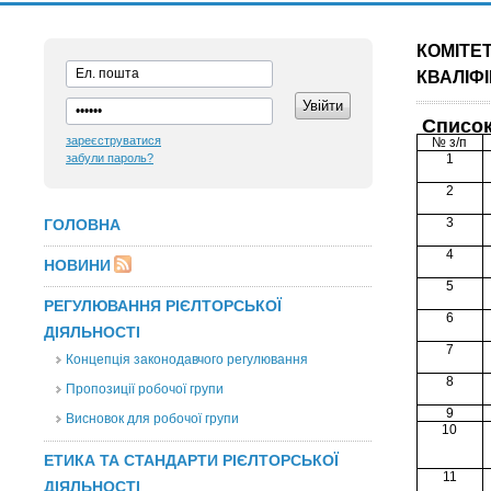
КОМІТЕ
КВАЛІФІ
Список
зареєструватися
№ з/п
забули пароль?
1
2
3
ГОЛОВНА
4
НОВИНИ
5
РЕГУЛЮВАННЯ РІЄЛТОРСЬКОЇ
6
ДІЯЛЬНОСТІ
7
Концепція законодавчого регулювання
8
Пропозиції робочої групи
9
Висновок для робочої групи
10
ЕТИКА ТА СТАНДАРТИ РІЄЛТОРСЬКОЇ
11
ДІЯЛЬНОСТІ