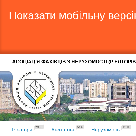
Показати мобільну верс
АСОЦІАЦІЯ ФАХІВЦІВ З НЕРУХОМОСТІ (РІЕЛТОРІВ
2930
554
1211
Ріелтори
Агентства
Нерухомість