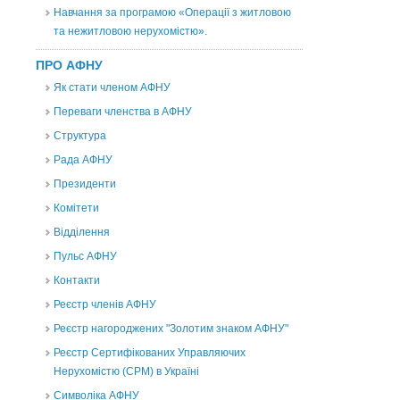
Навчання за програмою «Операції з житловою
та нежитловою нерухомістю».
ПРО АФНУ
Як стати членом АФНУ
Переваги членства в АФНУ
Структура
Рада АФНУ
Президенти
Комітети
Відділення
Пульс АФНУ
Контакти
Реєстр членів АФНУ
Реєстр нагороджених "Золотим знаком АФНУ"
Реєстр Сертифікованих Управляючих
Нерухомістю (CPM) в Україні
Символіка АФНУ