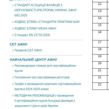
12
СТАНДАРТ АСОЦІАЦІЇ ФАХІВЦІВ З
НЕРУХОМОСТІ (РІЄЛТОРІВ) УКРАЇНИ. АФНУ
13
002:2025
14
КОДЕКС ЕТИКИ І СТАНДАРТИ ПРАКТИКИ NAR
15
КОДЕКС ЕТИКИ ЧЛЕНА АФНУ
16
Стандарт EN 15733:2009
17
СЕТ АФНУ
18
Правила СЕТ АФНУ
19
НАВЧАЛЬНИЙ ЦЕНТР АФНУ
20
Рекомендовані спікери для сертифікаційних
21
курсів
Положення про сертифікацію рієлторів
21
Графік з проведення щорічних сертифікаційних
22
курсів в 2024-2025 роках
МЕТОДИЧНІ РЕКОМЕНДАЦІЇ з проведення
Сертифікаційних курсів Асоціації фахівців з
нерухомості (рієлторів) України