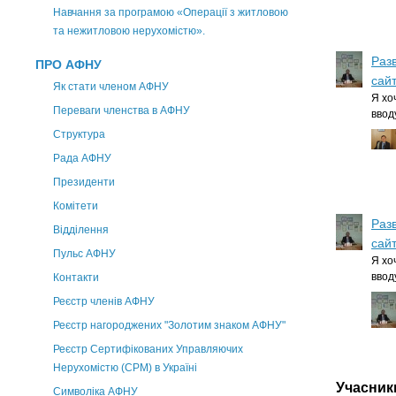
Навчання за програмою «Операції з житловою
та нежитловою нерухомістю».
Раз
ПРО АФНУ
сай
Як стати членом АФНУ
Я хо
Переваги членства в АФНУ
вво
Структура
Рада АФНУ
Президенти
Комітети
Раз
Відділення
сай
Пульс АФНУ
Я хо
вво
Контакти
Реєстр членів АФНУ
Реєстр нагороджених "Золотим знаком АФНУ"
Реєстр Сертифікованих Управляючих
Нерухомістю (CPM) в Україні
Учасник
Символіка АФНУ