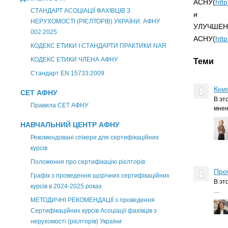
АСНУ(
http
СТАНДАРТ АСОЦІАЦІЇ ФАХІВЦІВ З
и
НЕРУХОМОСТІ (РІЄЛТОРІВ) УКРАЇНИ. АФНУ
УЛУЧШЕН
002:2025
АСНУ(
http
КОДЕКС ЕТИКИ І СТАНДАРТИ ПРАКТИКИ NAR
КОДЕКС ЕТИКИ ЧЛЕНА АФНУ
Теми
Стандарт EN 15733:2009
Кни
СЕТ АФНУ
В эт
Правила СЕТ АФНУ
мне
НАВЧАЛЬНИЙ ЦЕНТР АФНУ
Рекомендовані спікери для сертифікаційних
курсів
Положення про сертифікацію рієлторів
Про
Графік з проведення щорічних сертифікаційних
В эт
курсів в 2024-2025 роках
…
МЕТОДИЧНІ РЕКОМЕНДАЦІЇ з проведення
Сертифікаційних курсів Асоціації фахівців з
нерухомості (рієлторів) України