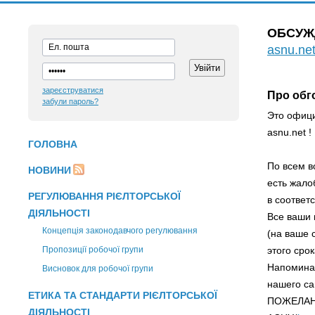
ОБСУЖ
asnu.ne
зареєструватися
Про обг
забули пароль?
Это офиц
asnu.net !
ГОЛОВНА
По всем в
НОВИНИ
есть жало
РЕГУЛЮВАННЯ РІЄЛТОРСЬКОЇ
в соответ
ДІЯЛЬНОСТІ
Все ваши 
Концепція законодавчого регулювання
(на ваше 
Пропозиції робочої групи
этого срок
Напоминае
Висновок для робочої групи
нашего са
ЕТИКА ТА СТАНДАРТИ РІЄЛТОРСЬКОЇ
ПОЖЕЛАН
ДІЯЛЬНОСТІ