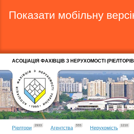
Показати мобільну верс
АСОЦІАЦІЯ ФАХІВЦІВ З НЕРУХОМОСТІ (РІЕЛТОРІВ
2933
555
1210
Ріелтори
Агентства
Нерухомість