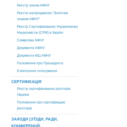
Реєстр членів АФНУ
Реєстр нагороджених "Золотим
знаком АФНУ"
Реєстр Сертифікованих Управляючих
Нерухомістю (CPM) в Україні
Символіка АФНУ
Документи АФНУ
Документи КІЦ АФНУ
Положення про Президента
Електронне голосування
СЕРТИФІКАЦІЯ
Реєстр сертифікованих рієлторів
України
Положення про сертифікацію
рієлторів
ЗАХОДИ (З'ЇЗДИ, РАДИ,
КОНФЕРЕНЦІЇ)