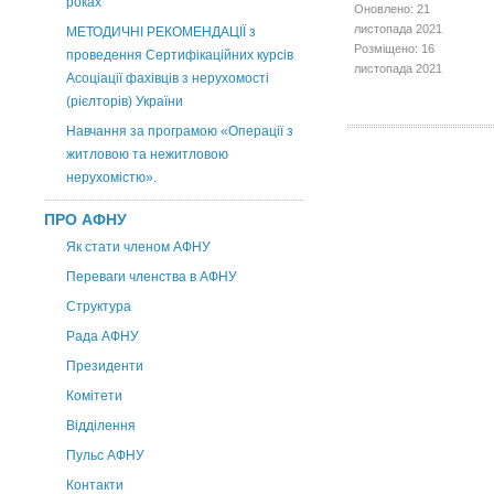
роках
Оновлено: 21
листопада 2021
МЕТОДИЧНІ РЕКОМЕНДАЦІЇ з
Розміщено: 16
проведення Сертифікаційних курсів
листопада 2021
Асоціації фахівців з нерухомості
(рієлторів) України
Навчання за програмою «Операції з
житловою та нежитловою
нерухомістю».
ПРО АФНУ
Як стати членом АФНУ
Переваги членства в АФНУ
Структура
Рада АФНУ
Президенти
Комітети
Відділення
Пульс АФНУ
Контакти