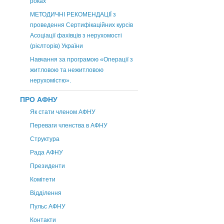
роках
МЕТОДИЧНІ РЕКОМЕНДАЦІЇ з
проведення Сертифікаційних курсів
Асоціації фахівців з нерухомості
(рієлторів) України
Навчання за програмою «Операції з
житловою та нежитловою
нерухомістю».
ПРО АФНУ
Як стати членом АФНУ
Переваги членства в АФНУ
Структура
Рада АФНУ
Президенти
Комітети
Відділення
Пульс АФНУ
Контакти