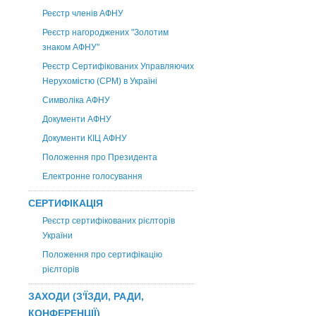
Реєстр членів АФНУ
Реєстр нагороджених "Золотим
знаком АФНУ"
Реєстр Сертифікованих Управляючих
Нерухомістю (CPM) в Україні
Символіка АФНУ
Документи АФНУ
Документи КІЦ АФНУ
Положення про Президента
Електронне голосування
СЕРТИФІКАЦІЯ
Реєстр сертифікованих рієлторів
України
Положення про сертифікацію
рієлторів
ЗАХОДИ (З'ЇЗДИ, РАДИ,
КОНФЕРЕНЦІЇ)