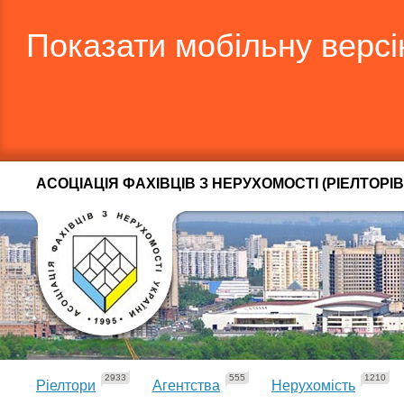
Показати мобільну верс
АСОЦІАЦІЯ ФАХІВЦІВ З НЕРУХОМОСТІ (РІЕЛТОРІВ
2933
555
1210
Ріелтори
Агентства
Нерухомість