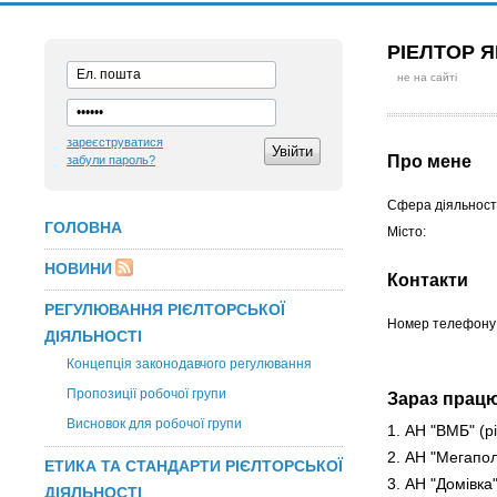
РІЕЛТОР 
не на сайті
зареєструватися
Про мене
забули пароль?
Сфера діяльності
ГОЛОВНА
Місто:
НОВИНИ
Контакти
РЕГУЛЮВАННЯ РІЄЛТОРСЬКОЇ
Номер телефону
ДІЯЛЬНОСТІ
Концепція законодавчого регулювання
Пропозиції робочої групи
Зараз прац
Висновок для робочої групи
1. АН "ВМБ"
(р
2. АН "Мегапол
ЕТИКА ТА СТАНДАРТИ РІЄЛТОРСЬКОЇ
3. АН "Домівка
ДІЯЛЬНОСТІ