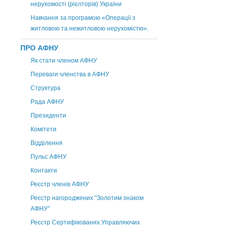
нерухомості (рієлторів) України
Навчання за програмою «Операції з
житловою та нежитловою нерухомістю».
ПРО АФНУ
Як стати членом АФНУ
Переваги членства в АФНУ
Структура
Рада АФНУ
Президенти
Комітети
Відділення
Пульс АФНУ
Контакти
Реєстр членів АФНУ
Реєстр нагороджених "Золотим знаком
АФНУ"
Реєстр Сертифікованих Управляючих