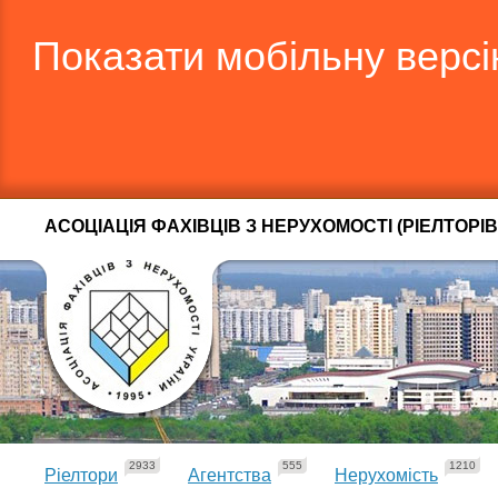
Показати мобільну верс
АСОЦІАЦІЯ ФАХІВЦІВ З НЕРУХОМОСТІ (РІЕЛТОРІВ
2933
555
1210
Ріелтори
Агентства
Нерухомість