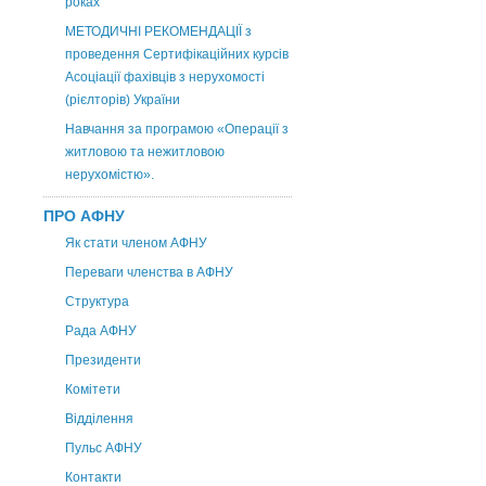
роках
МЕТОДИЧНІ РЕКОМЕНДАЦІЇ з
проведення Сертифікаційних курсів
Асоціації фахівців з нерухомості
(рієлторів) України
Навчання за програмою «Операції з
житловою та нежитловою
нерухомістю».
ПРО АФНУ
Як стати членом АФНУ
Переваги членства в АФНУ
Структура
Рада АФНУ
Президенти
Комітети
Відділення
Пульс АФНУ
Контакти