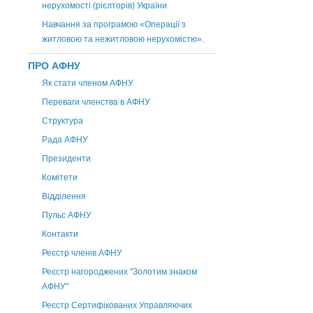
нерухомості (рієлторів) України
Навчання за програмою «Операції з
житловою та нежитловою нерухомістю».
ПРО АФНУ
Як стати членом АФНУ
Переваги членства в АФНУ
Структура
Рада АФНУ
Президенти
Комітети
Відділення
Пульс АФНУ
Контакти
Реєстр членів АФНУ
Реєстр нагороджених "Золотим знаком
АФНУ"
Реєстр Сертифікованих Управляючих