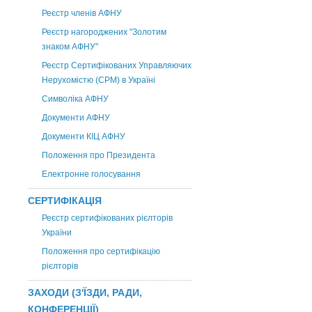
Реєстр членів АФНУ
Реєстр нагороджених "Золотим
знаком АФНУ"
Реєстр Сертифікованих Управляючих
Нерухомістю (CPM) в Україні
Символіка АФНУ
Документи АФНУ
Документи КІЦ АФНУ
Положення про Президента
Електронне голосування
СЕРТИФІКАЦІЯ
Реєстр сертифікованих рієлторів
України
Положення про сертифікацію
рієлторів
ЗАХОДИ (З'ЇЗДИ, РАДИ,
КОНФЕРЕНЦІЇ)