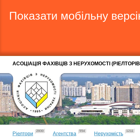
Показати мобільну верс
АСОЦІАЦІЯ ФАХІВЦІВ З НЕРУХОМОСТІ (РІЕЛТОРІВ
2930
554
1211
Ріелтори
Агентства
Нерухомість