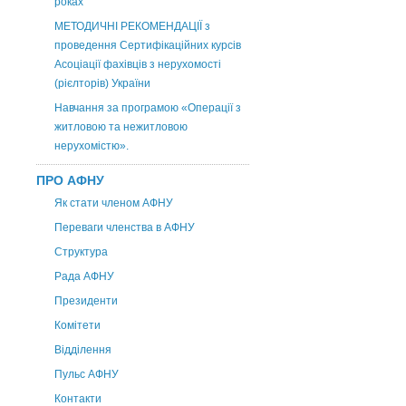
роках
МЕТОДИЧНІ РЕКОМЕНДАЦІЇ з
проведення Сертифікаційних курсів
Асоціації фахівців з нерухомості
(рієлторів) України
Навчання за програмою «Операції з
житловою та нежитловою
нерухомістю».
ПРО АФНУ
Як стати членом АФНУ
Переваги членства в АФНУ
Структура
Рада АФНУ
Президенти
Комітети
Відділення
Пульс АФНУ
Контакти