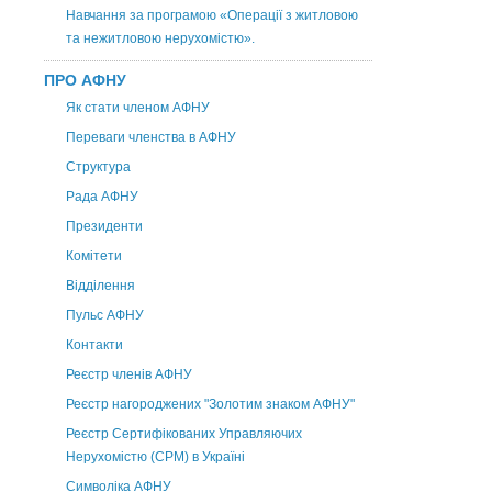
Навчання за програмою «Операції з житловою
та нежитловою нерухомістю».
ПРО АФНУ
Як стати членом АФНУ
Переваги членства в АФНУ
Структура
Рада АФНУ
Президенти
Комітети
Відділення
Пульс АФНУ
Контакти
Реєстр членів АФНУ
Реєстр нагороджених "Золотим знаком АФНУ"
Реєстр Сертифікованих Управляючих
Нерухомістю (CPM) в Україні
Символіка АФНУ