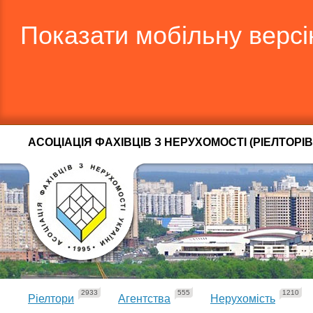
Показати мобільну верс
АСОЦІАЦІЯ ФАХІВЦІВ З НЕРУХОМОСТІ (РІЕЛТОРІВ
2933
555
1210
Ріелтори
Агентства
Нерухомість