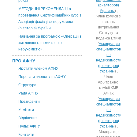
роках
(риэлторов)
МЕТОДИЧНІ РЕКОМЕНДАЦІЇ з
Украины
) ,
проведення Сертифікаційних курсів
Член комисії з
Асоціації фахівців з нерухомості
питань
дотримання
(рієлторів) України
Статуту та
Навчання за програмою «Операції з
Кодекса Етики
житловою та нежитловою
(
Ассоциация
нерухомістю».
специалистов
по
недвижимости
ПРО АФНУ
(риэлторов)
Як стати членом АФНУ
Украины
) ,
Переваги членства в АФНУ
Член
Арбітражної
Структура
комісії КМВ
Рада АФНУ
АФНУ.
(
Ассоциация
Президенти
специалистов
Комітети
по
недвижимости
Відділення
(риэлторов)
Пульс АФНУ
Украины
) ,
Модератор
Контакти