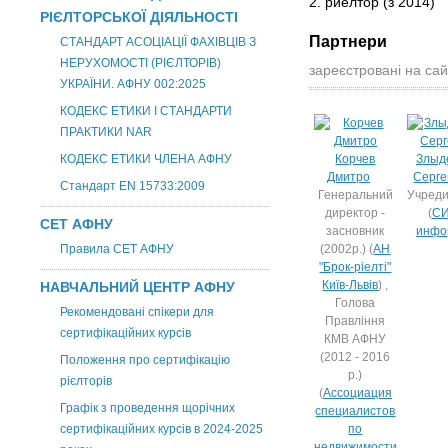
2. риелтор
(з 2014)
РІЄЛТОРСЬКОЇ ДІЯЛЬНОСТІ
Партнери
СТАНДАРТ АСОЦІАЦІЇ ФАХІВЦІВ З
НЕРУХОМОСТІ (РІЄЛТОРІВ)
зареєстровані на сай
УКРАЇНИ. АФНУ 002:2025
КОДЕКС ЕТИКИ І СТАНДАРТИ
ПРАКТИКИ NAR
КОДЕКС ЕТИКИ ЧЛЕНА АФНУ
Корчев
Злыд
Дмитро
Серге
Стандарт EN 15733:2009
Генеральний
Учреди
директор -
(
СИ
СЕТ АФНУ
засновник
инфо
Правила СЕТ АФНУ
(2002р.) (
АН
"Брок-ріелті"
Київ-Львів
) ,
НАВЧАЛЬНИЙ ЦЕНТР АФНУ
Голова
Рекомендовані спікери для
Правління
сертифікаційних курсів
КМВ АФНУ
(2012 - 2016
Положення про сертифікацію
р.)
рієлторів
(
Ассоциация
Графік з проведення щорічних
специалистов
сертифікаційних курсів в 2024-2025
по
недвижимости