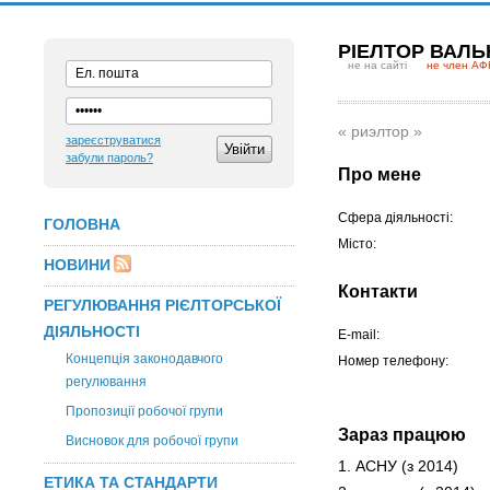
РІЕЛТОР ВАЛ
не на сайті
не член АФ
« риэлтор »
зареєструватися
забули пароль?
Про мене
Сфера діяльності:
ГОЛОВНА
Місто:
НОВИНИ
Контакти
РЕГУЛЮВАННЯ РІЄЛТОРСЬКОЇ
ДІЯЛЬНОСТІ
E-mail:
Концепція законодавчого
Номер телефону:
регулювання
Пропозиції робочої групи
Зараз працюю
Висновок для робочої групи
1. АСНУ
(з 2014)
ЕТИКА ТА СТАНДАРТИ