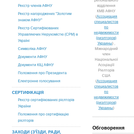
регіонального
Реєстр членів АФНУ
відділення
КМВ АФНУ
Реєстр нагороджених "Золотим
(
Ассоциация
знаком АФНУ"
специалистов
по
Реєстр Сертифікованих
недвижимости
Управляючих Нерухомістю (CPM) в
(риэлторов)
Україні
Украины
) ,
Символіка АФНУ
Міжнародний
член
Документи АФНУ
Національної
Документи КІЦ АФНУ
Асоціаціїї
Ріелторів
Положення про Президента
США
Електронне голосування
(
Ассоциация
специалистов
по
СЕРТИФІКАЦІЯ
недвижимости
Реєстр сертифікованих рієлторів
(риэлторов)
України
Украины
)
Положення про сертифікацію
рієлторів
Обговорення
ЗАХОДИ (З'ЇЗДИ, РАДИ,