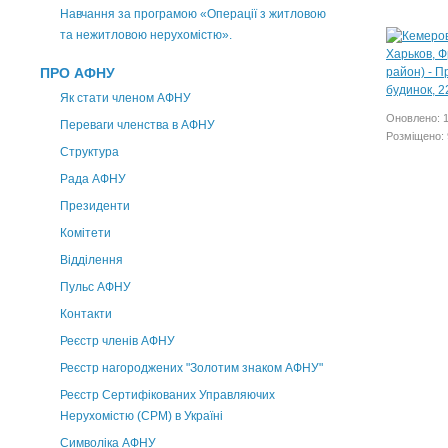
Навчання за програмою «Операції з житловою
та нежитловою нерухомістю».
ПРО АФНУ
Як стати членом АФНУ
Оновлено: 
Переваги членства в АФНУ
Розміщено: 
Структура
Рада АФНУ
Президенти
Комітети
Відділення
Пульс АФНУ
Контакти
Реєстр членів АФНУ
Реєстр нагороджених "Золотим знаком АФНУ"
Реєстр Сертифікованих Управляючих
Нерухомістю (CPM) в Україні
Символіка АФНУ