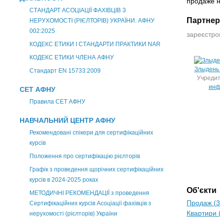
продаже н
СТАНДАРТ АСОЦІАЦІЇ ФАХІВЦІВ З
Партне
НЕРУХОМОСТІ (РІЄЛТОРІВ) УКРАЇНИ. АФНУ
002:2025
зареєстров
КОДЕКС ЕТИКИ І СТАНДАРТИ ПРАКТИКИ NAR
КОДЕКС ЕТИКИ ЧЛЕНА АФНУ
Злыдень
Стандарт EN 15733:2009
Учредит
инф
СЕТ АФНУ
Правила СЕТ АФНУ
НАВЧАЛЬНИЙ ЦЕНТР АФНУ
Рекомендовані спікери для сертифікаційних
курсів
Положення про сертифікацію рієлторів
Графік з проведення щорічних сертифікаційних
курсів в 2024-2025 роках
Об'єкти
МЕТОДИЧНІ РЕКОМЕНДАЦІЇ з проведення
Продаж (3
Сертифікаційних курсів Асоціації фахівців з
Квартири 
нерухомості (рієлторів) України