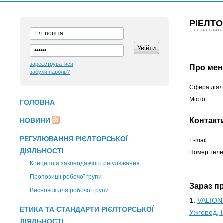
РІЕЛТ
не на сайті
зареєструватися
Про мен
забули пароль?
Сфера діяль
Місто:
ГОЛОВНА
НОВИНИ
Контакт
РЕГУЛЮВАННЯ РІЄЛТОРСЬКОЇ
E-mail:
ДІЯЛЬНОСТІ
Номер теле
Концепція законодавчого регулювання
Пропозиції робочої групи
Зараз 
Висновок для робочої групи
1.
VALION 
ЕТИКА ТА СТАНДАРТИ РІЄЛТОРСЬКОЇ
Ужгород, 
ДІЯЛЬНОСТІ