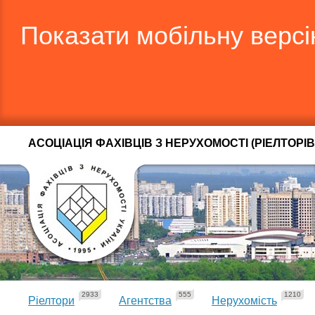
Показати мобільну верс
АСОЦІАЦІЯ ФАХІВЦІВ З НЕРУХОМОСТІ (РІЕЛТОРІВ
2933
555
1210
Ріелтори
Агентства
Нерухомість