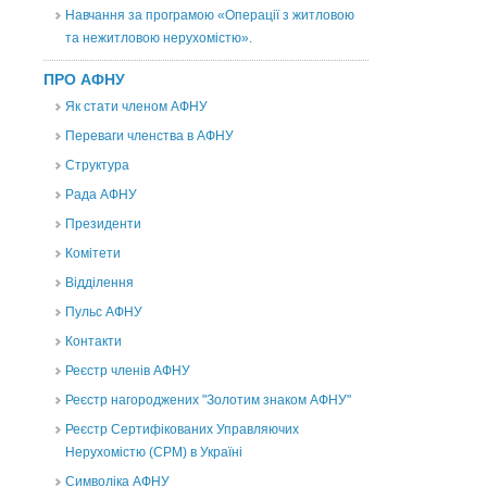
Навчання за програмою «Операції з житловою
та нежитловою нерухомістю».
ПРО АФНУ
Як стати членом АФНУ
Переваги членства в АФНУ
Структура
Рада АФНУ
Президенти
Комітети
Відділення
Пульс АФНУ
Контакти
Реєстр членів АФНУ
Реєстр нагороджених "Золотим знаком АФНУ"
Реєстр Сертифікованих Управляючих
Нерухомістю (CPM) в Україні
Символіка АФНУ