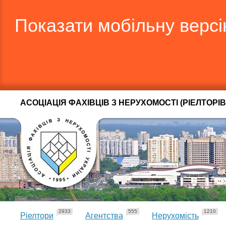
Показати мобільну верс
АСОЦІАЦІЯ ФАХІВЦІВ З НЕРУХОМОСТІ (РІЕЛТОРІВ
2933
555
1210
Ріелтори
Агентства
Нерухомість