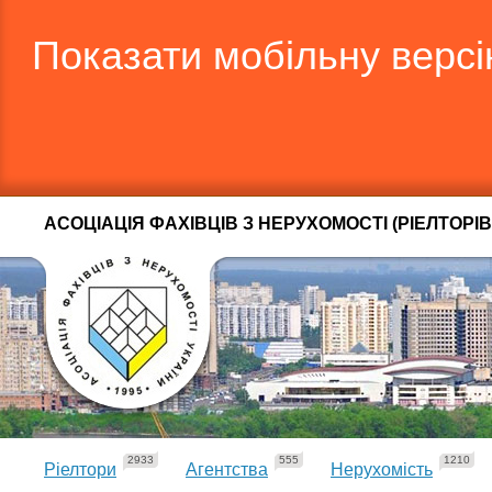
Показати мобільну верс
АСОЦІАЦІЯ ФАХІВЦІВ З НЕРУХОМОСТІ (РІЕЛТОРІВ
2933
555
1210
Ріелтори
Агентства
Нерухомість