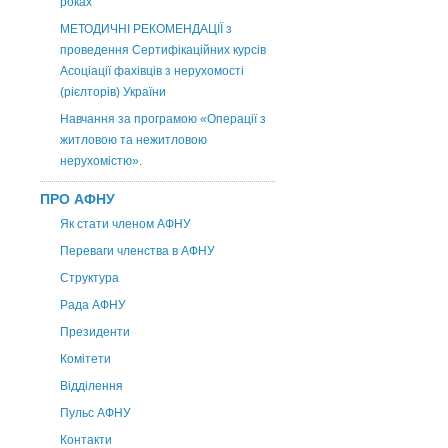
роках
МЕТОДИЧНІ РЕКОМЕНДАЦІЇ з
проведення Сертифікаційних курсів
Асоціації фахівців з нерухомості
(рієлторів) України
Навчання за програмою «Операції з
житловою та нежитловою
нерухомістю».
ПРО АФНУ
Як стати членом АФНУ
Переваги членства в АФНУ
Структура
Рада АФНУ
Президенти
Комітети
Відділення
Пульс АФНУ
Контакти