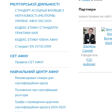
РІЄЛТОРСЬКОЇ ДІЯЛЬНОСТІ
Партнери
СТАНДАРТ АСОЦІАЦІЇ ФАХІВЦІВ З
НЕРУХОМОСТІ (РІЄЛТОРІВ)
зареєстровані на сайті
УКРАЇНИ. АФНУ 002:2025
КОДЕКС ЕТИКИ І СТАНДАРТИ
ПРАКТИКИ NAR
Внуч
КОДЕКС ЕТИКИ ЧЛЕНА АФНУ
Юрі
Злыдень
Стандарт EN 15733:2009
Сергей
Учредитель
СЕТ АФНУ
(
СИ-
Правила СЕТ АФНУ
информ
)
НАВЧАЛЬНИЙ ЦЕНТР АФНУ
Рекомендовані спікери для
сертифікаційних курсів
Положення про сертифікацію
рієлторів
Графік з проведення щорічних
сертифікаційних курсів в 2024-2025