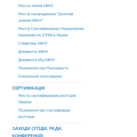
Реєстр членів АФНУ
Реєстр нагороджених "Золотим
знаком АФНУ"
Реєстр Сертифікованих Управляючих
Нерухомістю (CPM) в Україні
Символіка АФНУ
Документи АФНУ
Документи КІЦ АФНУ
Положення про Президента
Електронне голосування
СЕРТИФІКАЦІЯ
Реєстр сертифікованих рієлторів
України
Положення про сертифікацію
рієлторів
ЗАХОДИ (З'ЇЗДИ, РАДИ,
КОНФЕРЕНЦІЇ)