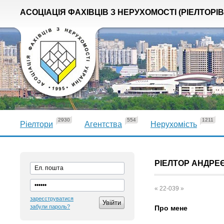
АСОЦІАЦІЯ ФАХІВЦІВ З НЕРУХОМОСТІ (РІЕЛТОРІВ
2930
554
1211
Ріелтори
Агентства
Нерухомість
РІЕЛТОР АНДРЕ
« 22-039 »
зареєструватися
забули пароль?
Про мене