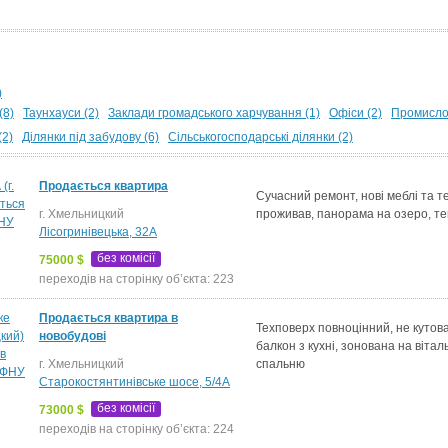
)
(8)
Таунхауси (2)
Заклади громадського харчування (1)
Офіси (2)
Промислов
(2)
Ділянки під забудову (6)
Сільськогосподарські ділянки (2)
Продається квартира
Сучасний ремонт, нові меблі та те
г. Хмельницкий
проживав, панорама на озеро, те
Лісогринівецька, 32А
без комісії
75000 $
переходів на сторінку об’єкта: 223
Продається квартира в
Техповерх повноцінний, не кутова
новобудові
балкон з кухні, зонована на вітал
г. Хмельницкий
спальню
Старокостянтинівське шосе, 5/4А
без комісії
73000 $
переходів на сторінку об’єкта: 224