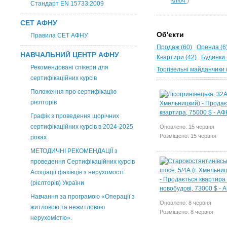
ключ"
)
Стандарт EN 15733:2009
СЕТ АФНУ
Об'єкти
Правила СЕТ АФНУ
Продаж (60)
Оренда (6
НАВЧАЛЬНИЙ ЦЕНТР АФНУ
Квартири (42)
Будинки 
Рекомендовані спікери для
Торгівельні майданчики 
сертифікаційних курсів
Положення про сертифікацію
рієлторів
Графік з проведення щорічних
сертифікаційних курсів в 2024-2025
Оновлено: 15 червня
Розміщено: 15 червня
роках
МЕТОДИЧНІ РЕКОМЕНДАЦІЇ з
проведення Сертифікаційних курсів
Асоціації фахівців з нерухомості
(рієлторів) України
Навчання за програмою «Операції з
Оновлено: 8 червня
житловою та нежитловою
Розміщено: 8 червня
нерухомістю».