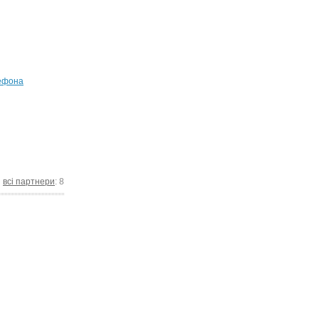
ефона
всі партнери
: 8