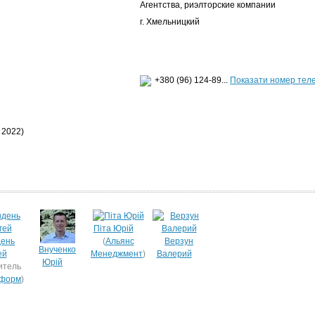
Агентства, риэлторские компании
г. Хмельницкий
+380 (96) 124-89...
Показати номер тел
 2022)
Піта Юрій
ень
(
Альянс
Верзун
Внученко
ей
Менеджмент
)
Валерий
Юрій
итель
форм
)