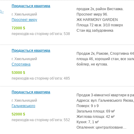
Продається квартира
продаж 2к, район Виставка.
г. Хмельницкий
Проспект миру 96.
Проспект миру
ЖК HARMONY GARDEN
Площа 72 кв.м. 3/10 поверх
72000 $
Стан від забудовника
переходів на сторінку об’єкта: 538
Продається квартира
Продаж 2к, Ракове, Спортивна 44.
г. Хмельницкий
площа 46, хороший стан, все зал
Спортивна
бойлер, не кутова.
53000 $
переходів на сторінку об’єкта: 485
Продається квартира
Продаж 3-кімнатної квартири в ра
г. Хмельницкий
Адреса: вул. Гальчевського Якова
Гальчевського
Поверх: 9 з 9
Загальна площа: 69 м²
52000 $
Житлова площа: 42 м²
переходів на сторінку об’єкта: 552
Кухня: 7, 1 м²
Опалення: централізоване…