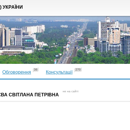
) УКРАЇНИ
36
270
Обговорення
Консультації
не на сайті
ЄВА СВІТЛАНА ПЕТРІВНА