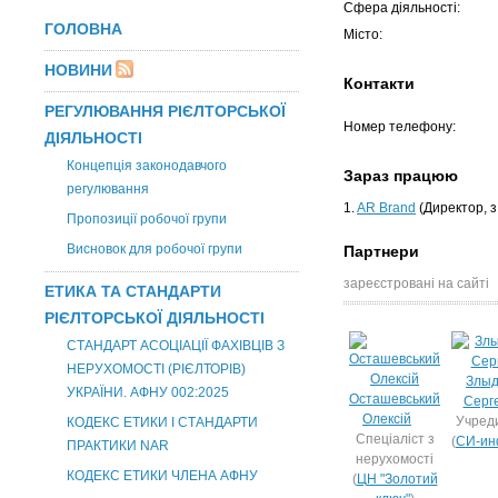
Сфера діяльності:
ГОЛОВНА
Місто:
НОВИНИ
Контакти
РЕГУЛЮВАННЯ РІЄЛТОРСЬКОЇ
Номер телефону:
ДІЯЛЬНОСТІ
Концепція законодавчого
Зараз працюю
регулювання
1.
AR Brand
(Директор, з
Пропозиції робочої групи
Висновок для робочої групи
Партнери
зареєстровані на сайті
ЕТИКА ТА СТАНДАРТИ
РІЄЛТОРСЬКОЇ ДІЯЛЬНОСТІ
СТАНДАРТ АСОЦІАЦІЇ ФАХІВЦІВ З
НЕРУХОМОСТІ (РІЄЛТОРІВ)
Злыд
УКРАЇНИ. АФНУ 002:2025
Осташевський
Серг
Олексій
Учред
КОДЕКС ЕТИКИ І СТАНДАРТИ
Спеціаліст з
(
СИ-ин
ПРАКТИКИ NAR
нерухомості
КОДЕКС ЕТИКИ ЧЛЕНА АФНУ
(
ЦН "Золотий