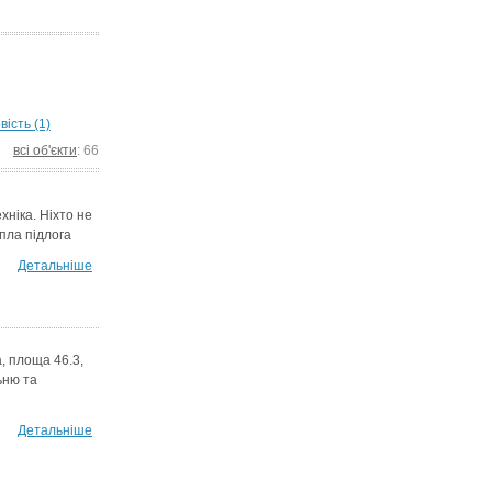
ість (1)
всі об'єкти
: 66
хніка. Ніхто не
пла підлога
Детальніше
, площа 46.3,
ьню та
Детальніше