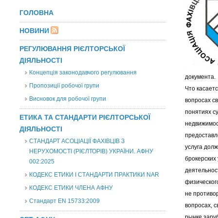
ГОЛОВНА
НОВИНИ
РЕГУЛЮВАННЯ РІЄЛТОРСЬКОЇ
ДІЯЛЬНОСТІ
Концепція законодавчого регулювання
документа.
Пропозиції робочої групи
Что касает
Висновок для робочої групи
вопросах св
понятиях су
ЕТИКА ТА СТАНДАРТИ РІЄЛТОРСЬКОЇ
недвижимос
ДІЯЛЬНОСТІ
предоставл
СТАНДАРТ АСОЦІАЦІЇ ФАХІВЦІВ З
услуга дол
НЕРУХОМОСТІ (РІЄЛТОРІВ) УКРАЇНИ. АФНУ
брокерских
002:2025
деятельност
КОДЕКС ЕТИКИ І СТАНДАРТИ ПРАКТИКИ NAR
физическог
КОДЕКС ЕТИКИ ЧЛЕНА АФНУ
не противо
Стандарт EN 15733:2009
вопросах, 
рынке зару