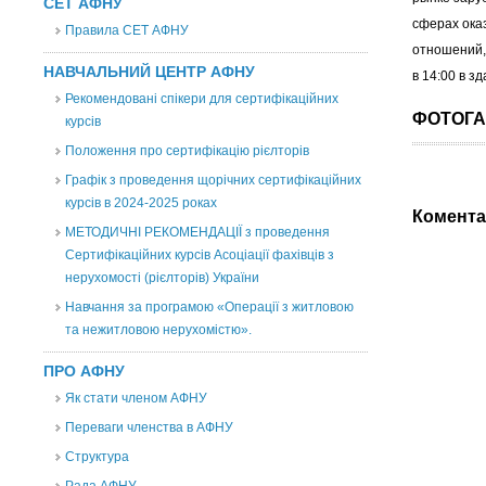
СЕТ АФНУ
сферах ока
Правила СЕТ АФНУ
отношений,
НАВЧАЛЬНИЙ ЦЕНТР АФНУ
в 14:00 в з
Рекомендовані спікери для сертифікаційних
ФОТОГА
курсів
Положення про сертифікацію рієлторів
Графік з проведення щорічних сертифікаційних
курсів в 2024-2025 роках
Комента
МЕТОДИЧНІ РЕКОМЕНДАЦІЇ з проведення
Сертифікаційних курсів Асоціації фахівців з
нерухомості (рієлторів) України
Навчання за програмою «Операції з житловою
та нежитловою нерухомістю».
ПРО АФНУ
Як стати членом АФНУ
Переваги членства в АФНУ
Структура