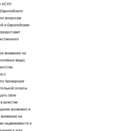
то АСНУ
 Европейского
 по вопросам
ой и Европейским
 предоставит
чественного
вое внимание на
основных вида),
гентство
ра о
что брокерская
ательной оплаты
щать свою
в качестве
ещение возможно и
 внимание на
нке недвижимости и
ошения в этих