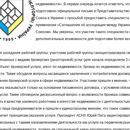
недвижимости». В первую очередь хочется отметить, ч
подготовило официальное письмо в Представительство
Союза в Украине с просьбой предоставить специалиста
применения «Соглашения об ассоциации между Украин
Союзом». Мы уверены, что участие такого специалиста
дополнительные возможности для подготовки более ка
ся заседания рабочей группы, участники рабочей группы сконцентрировали с
язанных с видами брокерских (риэлторской) услуг (для начала определили 3 
бъект брокерской услуги, агент по недвижимости, брокер по недвижимости, а
ти. Также обсудили вопросы касающиеся заключения с потребителем догово
ении брокерской услуги в сфере недвижимости. Участники пришли к мнению, 
жна оказываться только на основании письменного договора, с условием обяз
 услуг. Также обговорили дискуссионный вопрос о возможности брокера совме
ь в качестве наемного работника в агентстве недвижимости с деятельностью 
о лица-предпринимателя и пришли к единогласному мнению, что такое совм
речит принципам оказания услуги. Президент АСНУ Юрий Пита акцентировал
связанных с такими направлениями деятельности как услуги на первичном ры
бежной недвижимости, должен ли специальный закон регулировать правоотн