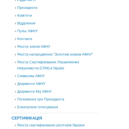
Рада АФНУ
Президенти
Комітети
Відділення
Пульс АФНУ
Контакти
Реєстр членів АФНУ
Реєстр нагороджених "Золотим знаком АФНУ"
Реєстр Сертифікованих Управляючих
Нерухомістю (CPM) в Україні
Символіка АФНУ
Документи АФНУ
Документи КІЦ АФНУ
Положення про Президента
Електронне голосування
СЕРТИФІКАЦІЯ
Реєстр сертифікованих рієлторів України