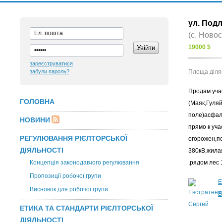
ул. Подл
(с. Ново
19000 $
зареєструватися
забули пароль?
Площа діля
Продам уча
ГОЛОВНА
(Маяк,Гуля
поле)асфал
НОВИНИ
прямо к уча
РЕГУЛЮВАННЯ РІЄЛТОРСЬКОЇ
огорожен,п
ДІЯЛЬНОСТІ
380кВ,жила
Концепція законодавчого регулювання
,рядом лес 
Пропозиції робочої групи
Е
Висновок для робочої групи
В
ЕТИКА ТА СТАНДАРТИ РІЄЛТОРСЬКОЇ
ДІЯЛЬНОСТІ