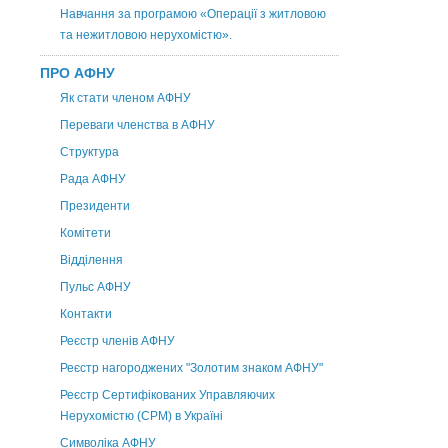
Навчання за програмою «Операції з житловою
та нежитловою нерухомістю».
ПРО АФНУ
Як стати членом АФНУ
Переваги членства в АФНУ
Структура
Рада АФНУ
Президенти
Комітети
Відділення
Пульс АФНУ
Контакти
Реєстр членів АФНУ
Реєстр нагороджених "Золотим знаком АФНУ"
Реєстр Сертифікованих Управляючих
Нерухомістю (CPM) в Україні
Символіка АФНУ