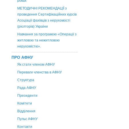
роках
МЕТОДИЧНІ РЕКОМЕНДАЦІЇ з
проведення Сертифікаційних курсів
Асоціації фахівців з нерухомості
(рієлторів) України
Навчання за програмою «Операції з
житловою та нежитловою
нерухомістю».
ПРО АФНУ
Як стати членом АФНУ
Переваги членства в АФНУ
Структура
Рада АФНУ
Президенти
Комітети
Відділення
Пульс АФНУ
Контакти