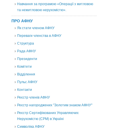
Навчання за програмою «Операції з житловою
та нежитловою нерухомістю».
ПРО АФНУ
Як стати членом АФНУ
Переваги членства в АФНУ
Структура
Рада АФНУ
Президенти
Комітети
Відділення
Пульс АФНУ
Контакти
Реєстр членів АФНУ
Реєстр нагороджених "Золотим знаком АФНУ"
Реєстр Сертифікованих Управляючих
Нерухомістю (CPM) в Україні
Символіка АФНУ