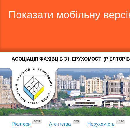
Показати мобільну верс
АСОЦІАЦІЯ ФАХІВЦІВ З НЕРУХОМОСТІ (РІЕЛТОРІВ
2933
555
1210
Ріелтори
Агентства
Нерухомість