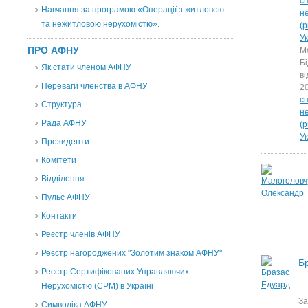
с
Навчання за програмою «Операції з житловою
н
та нежитловою нерухомістю».
(
У
ПРО АФНУ
М
Бі
Як стати членом АФНУ
ві
Переваги членства в АФНУ
20
с
Структура
н
Рада АФНУ
(
У
Президенти
Комітети
Відділення
Пульс АФНУ
Контакти
Реєстр членів АФНУ
Реєстр нагороджених "Золотим знаком АФНУ"
Б
Реєстр Сертифікованих Управляючих
Нерухомістю (CPM) в Україні
За
Символіка АФНУ