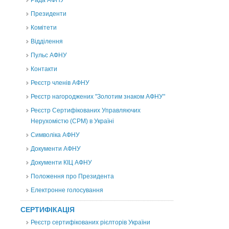
Рада АФНУ
Президенти
Комітети
Відділення
Пульс АФНУ
Контакти
Реєстр членів АФНУ
Реєстр нагороджених "Золотим знаком АФНУ"
Реєстр Сертифікованих Управляючих
Нерухомістю (CPM) в Україні
Символіка АФНУ
Документи АФНУ
Документи КІЦ АФНУ
Положення про Президента
Електронне голосування
СЕРТИФІКАЦІЯ
Реєстр сертифікованих рієлторів України