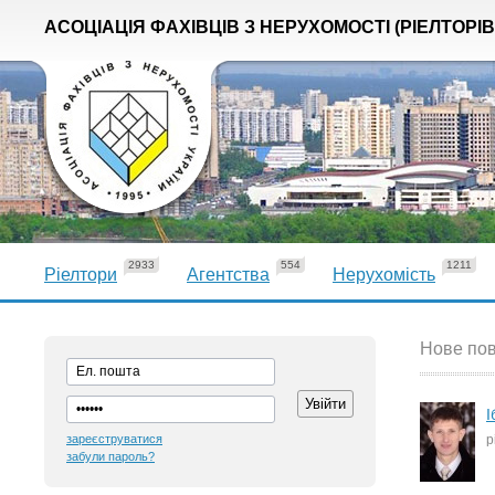
АСОЦІАЦІЯ ФАХІВЦІВ З НЕРУХОМОСТІ (РІЕЛТОРІВ
2933
554
1211
Ріелтори
Агентства
Нерухомість
Нове пов
І
зареєструватися
р
забули пароль?