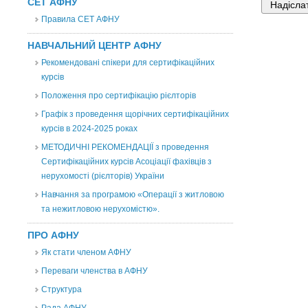
СЕТ АФНУ
Правила СЕТ АФНУ
НАВЧАЛЬНИЙ ЦЕНТР АФНУ
Рекомендовані спікери для сертифікаційних
курсів
Положення про сертифікацію рієлторів
Графік з проведення щорічних сертифікаційних
курсів в 2024-2025 роках
МЕТОДИЧНІ РЕКОМЕНДАЦІЇ з проведення
Сертифікаційних курсів Асоціації фахівців з
нерухомості (рієлторів) України
Навчання за програмою «Операції з житловою
та нежитловою нерухомістю».
ПРО АФНУ
Як стати членом АФНУ
Переваги членства в АФНУ
Структура