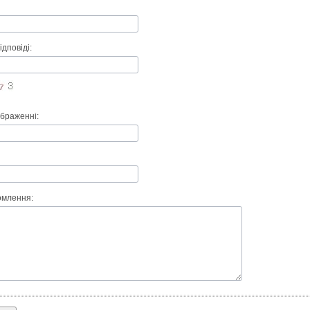
ідповіді:
ображенні:
омлення: