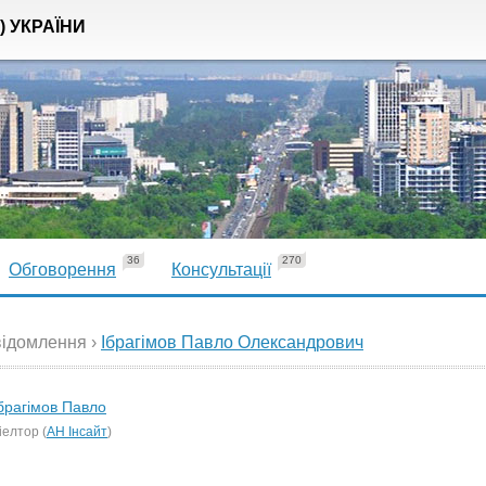
) УКРАЇНИ
36
270
Обговорення
Консультації
ідомлення ›
Ібрагімов Павло Олександрович
брагімов Павло
іелтор (
АН Інсайт
)