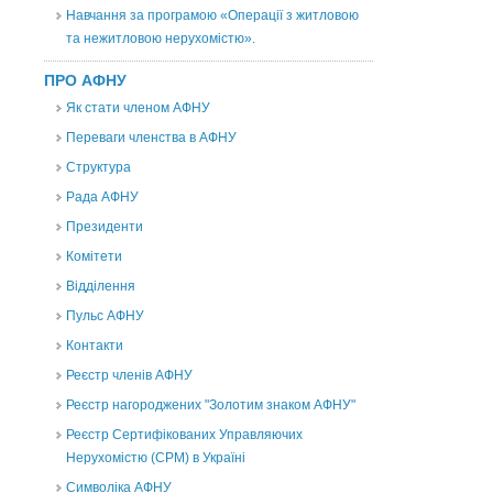
Навчання за програмою «Операції з житловою
та нежитловою нерухомістю».
ПРО АФНУ
Як стати членом АФНУ
Переваги членства в АФНУ
Структура
Рада АФНУ
Президенти
Комітети
Відділення
Пульс АФНУ
Контакти
Реєстр членів АФНУ
Реєстр нагороджених "Золотим знаком АФНУ"
Реєстр Сертифікованих Управляючих
Нерухомістю (CPM) в Україні
Символіка АФНУ