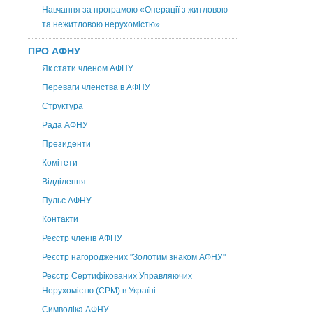
Навчання за програмою «Операції з житловою
та нежитловою нерухомістю».
ПРО АФНУ
Як стати членом АФНУ
Переваги членства в АФНУ
Структура
Рада АФНУ
Президенти
Комітети
Відділення
Пульс АФНУ
Контакти
Реєстр членів АФНУ
Реєстр нагороджених "Золотим знаком АФНУ"
Реєстр Сертифікованих Управляючих
Нерухомістю (CPM) в Україні
Символіка АФНУ