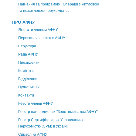
Навчання за програмою «Операції з житловою
та нежитловою нерухомістю».
ПРО АФНУ
Як стати членом АФНУ
Переваги членства в АФНУ
Структура
Рада АФНУ
Президенти
Комітети
Відділення
Пульс АФНУ
Контакти
Реєстр членів АФНУ
Реєстр нагороджених "Золотим знаком АФНУ"
Реєстр Сертифікованих Управляючих
Нерухомістю (CPM) в Україні
Символіка АФНУ