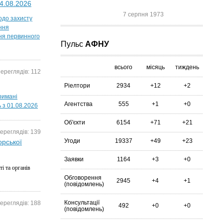
04.08.2026
7 серпня 1973
одо захисту
ння
ння первинного
Пульс
АФНУ
всього
місяць
тиждень
ереглядів: 112
Ріелтори
2934
+12
+2
римані
Агентства
555
+1
+0
ь з 01.08.2026
Об'єкти
6154
+71
+21
ереглядів: 139
Угоди
19337
+49
+23
орської
Заявки
1164
+3
+0
і та органів
Обговорення
2945
+4
+1
(повідомлень)
Консультації
ереглядів: 188
492
+0
+0
(повідомлень)