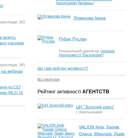
(риэлторов) Украины
)
ії
Літвинова Ірина
ереглядів: 265
кі можуть
Рубан Руслан
всіх учасників
Генеральний директор (
Агенція
Нерухомості "Ексклюзив"
)
ереглядів: 295
Що таке рейтинг активності?
 на вебінар
Всі ріелтори
ання по СЕТ
Рейтинг активності
АГЕНТСТВ
тема (MLS) 16
ЦН "Золотий ключ"
г. Хмельницкий
VALION Київ, Харків,
Одеса, Міколаїв, Львів,