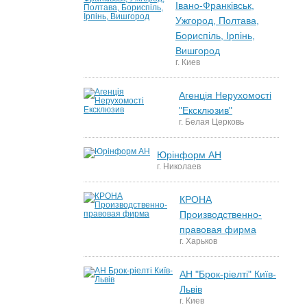
Івано-Франківськ,
Ужгород, Полтава,
Бориспіль, Ірпінь,
Вишгород
г. Киев
Агенція Нерухомості
"Ексклюзив"
г. Белая Церковь
Юрінформ АН
г. Николаев
КРОНА
Производственно-
правовая фирма
г. Харьков
АН "Брок-ріелті" Київ-
Львів
г. Киев