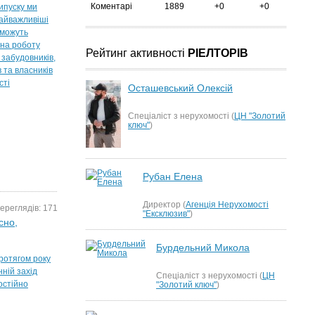
Коментарі
1889
+0
+0
ипуску ми
найважливіші
і можуть
 на роботу
Рейтинг активності
РІЕЛТОРІВ
, забудовників,
в та власників
сті
Осташевський Олексій
Спеціаліст з нерухомості (
ЦН "Золотий
ключ"
)
Рубан Елена
Директор (
Агенція Нерухомості
ереглядів: 171
"Ексклюзив"
)
сно,
Бурдельний Микола
ротягом року
ній захід
Спеціаліст з нерухомості (
ЦН
остійно
"Золотий ключ"
)