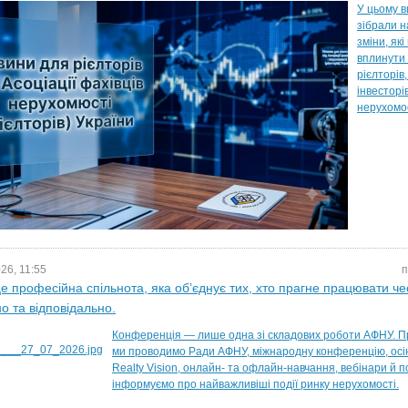
У цьому в
зібрали 
зміни, як
вплинути
рієлторів
інвесторі
нерухомо
26, 11:55
п
 професійна спільнота, яка об’єднує тих, хто прагне працювати че
о та відповідально.
Конференція — лише одна зі складових роботи АФНУ. П
ми проводимо Ради АФНУ, міжнародну конференцію, осін
Realty Vision, онлайн- та офлайн-навчання, вебінари й п
інформуємо про найважливіші події ринку нерухомості.