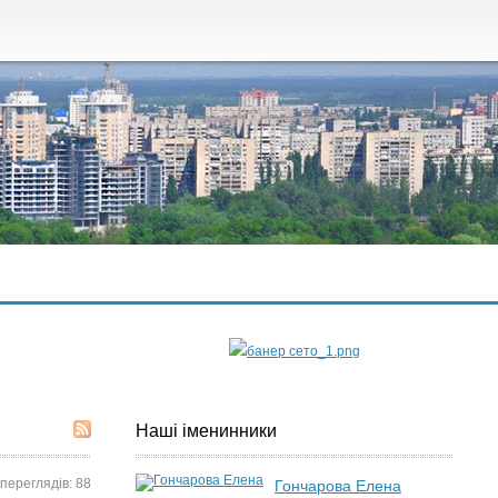
Наші іменинники
переглядів: 88
Гончарова Елена