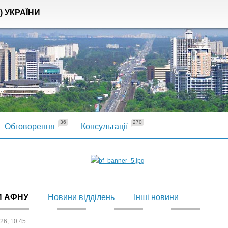
) УКРАЇНИ
36
270
Обговорення
Консультації
И АФНУ
Новини відділень
Інші новини
26, 10:45