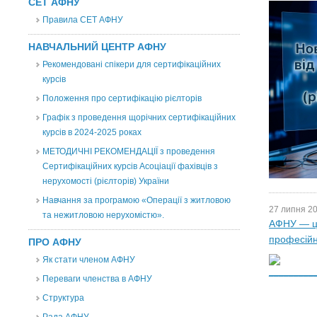
СЕТ АФНУ
Правила СЕТ АФНУ
НАВЧАЛЬНИЙ ЦЕНТР АФНУ
Рекомендовані спікери для сертифікаційних
курсів
Положення про сертифікацію рієлторів
Графік з проведення щорічних сертифікаційних
курсів в 2024-2025 роках
МЕТОДИЧНІ РЕКОМЕНДАЦІЇ з проведення
Сертифікаційних курсів Асоціації фахівців з
нерухомості (рієлторів) України
Навчання за програмою «Операції з житловою
27 липня 20
та нежитловою нерухомістю».
АФНУ — це
професійн
ПРО АФНУ
Як стати членом АФНУ
Переваги членства в АФНУ
Структура