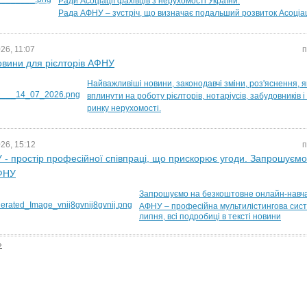
Ради Асоціації фахівців з нерухомості України.
Рада АФНУ – зустріч, що визначає подальший розвиток Асоціац
26, 11:07
п
овини для рієлторів АФНУ
Найважливіші новини, законодавчі зміни, роз'яснення, я
вплинути на роботу рієлторів, нотаріусів, забудовників і 
ринку нерухомості.
26, 15:12
п
- простір професійної співпраці, що прискорює угоди. Запрошуємо
ФНУ
Запрошуємо на безкоштовне онлайн-навч
АФНУ –
професійна мультилістингова сис
липня, всі подробиці в тексті новини
»