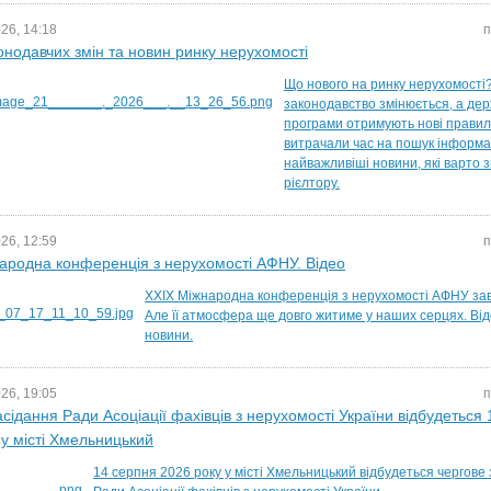
26, 14:18
п
онодавчих змін та новин ринку нерухомості
Що нового на ринку нерухомост
законодавство змінюється, а дер
програми отримують нові правил
витрачали час на пошук інформац
найважливіші новини, які варто 
рієлтору.
26, 12:59
п
ародна конференція з нерухомості АФНУ. Відео
XXIX Міжнародна конференція з нерухомості АФНУ за
Але її атмосфера ще довго житиме у наших серцях. Віде
новини.
26, 19:05
п
асідання Ради Асоціації фахівців з нерухомості України відбудеться
 у місті Хмельницький
14 серпня 2026 року у місті Хмельницький відбудеться чергове