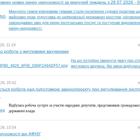
овних новин ринку нерухомості за минулий тиждень з 28.07.2026 - 
Минулого тижня ключовими темами стали посилення судової практики щ
майнових прав, підготовка до цифровізації державних реєстрів, обговоре
законодавчих змін для ринку рієлторських послуг та поступове відновле
ринку нерухомості.
26, 11:19
п
о роботи з житловими ваучерами
На що потрібно звернути увагу про от
житлового ваучера. Які зміни відбулис
26, 20:42
п
ться робота над підготовкою законопроєкту про регулювання рієлт
.
Відбулась робоча зустріч за участю народних депутатів, представників громадськост
державної влади.
26, 15:54
п
рухомості від АФНУ