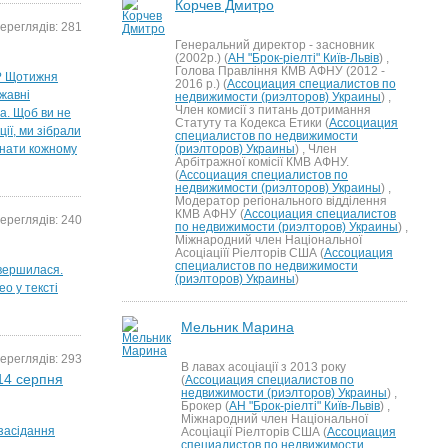
Корчев Дмитро
ереглядів: 281
Генеральний директор - засновник
(2002р.) (
АН "Брок-ріелті" Київ-Львів
) ,
Голова Правління КМВ АФНУ (2012 -
і? Щотижня
2016 р.) (
Ассоциация специалистов по
жавні
недвижимости (риэлторов) Украины
) ,
Член комисії з питань дотримання
а. Щоб ви не
Статуту та Кодекса Етики (
Ассоциация
ії, ми зібрали
специалистов по недвижимости
знати кожному
(риэлторов) Украины
) , Член
Арбітражної комісії КМВ АФНУ.
(
Ассоциация специалистов по
недвижимости (риэлторов) Украины
) ,
Модератор регіонального відділення
КМВ АФНУ (
Ассоциация специалистов
ереглядів: 240
по недвижимости (риэлторов) Украины
) ,
Міжнародний член Національної
Асоціаціїї Ріелторів США (
Ассоциация
специалистов по недвижимости
вершилася.
(риэлторов) Украины
)
о у тексті
Мельник Марина
ереглядів: 293
В лавах асоціації з 2013 року
 14 серпня
(
Ассоциация специалистов по
недвижимости (риэлторов) Украины
) ,
Брокер (
АН "Брок-ріелті" Київ-Львів
) ,
Міжнародний член Національної
 засідання
Асоціації Ріелторів США (
Ассоциация
специалистов по недвижимости