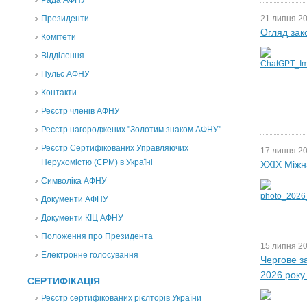
Рада АФНУ
Президенти
21 липня 20
Огляд зак
Комітети
Відділення
Пульс АФНУ
Контакти
Реєстр членів АФНУ
Реєстр нагороджених "Золотим знаком АФНУ"
Реєстр Сертифікованих Управляючих
17 липня 20
Нерухомістю (CPM) в Україні
XXIX Міжн
Символіка АФНУ
Документи АФНУ
Документи КІЦ АФНУ
Положення про Президента
15 липня 20
Електронне голосування
Чергове з
2026 року
СЕРТИФІКАЦІЯ
Реєстр сертифікованих рієлторів України