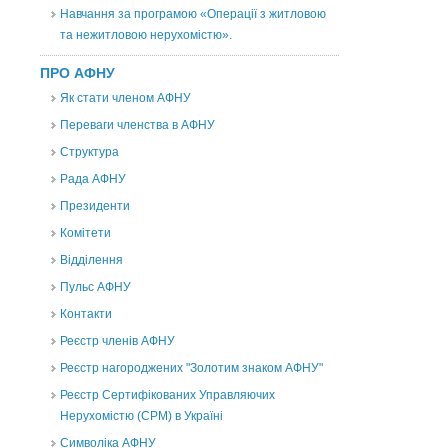
Навчання за програмою «Операції з житловою
та нежитловою нерухомістю».
ПРО АФНУ
Як стати членом АФНУ
Переваги членства в АФНУ
Структура
Рада АФНУ
Президенти
Комітети
Відділення
Пульс АФНУ
Контакти
Реєстр членів АФНУ
Реєстр нагороджених "Золотим знаком АФНУ"
Реєстр Сертифікованих Управляючих
Нерухомістю (CPM) в Україні
Символіка АФНУ