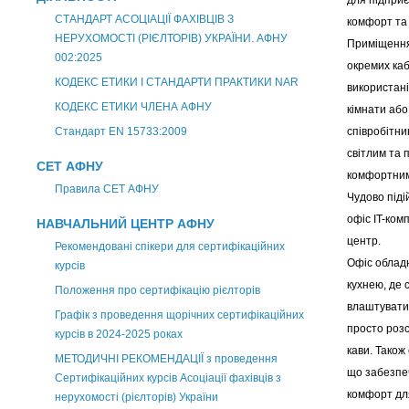
для підприє
СТАНДАРТ АСОЦІАЦІЇ ФАХІВЦІВ З
комфорт та 
НЕРУХОМОСТІ (РІЄЛТОРІВ) УКРАЇНИ. АФНУ
Приміщення
002:2025
окремих каб
КОДЕКС ЕТИКИ І СТАНДАРТИ ПРАКТИКИ NAR
використані
КОДЕКС ЕТИКИ ЧЛЕНА АФНУ
кімнати або
Стандарт EN 15733:2009
співробітни
світлим та 
СЕТ АФНУ
комфортним
Правила СЕТ АФНУ
Чудово піді
офіс IT-ком
НАВЧАЛЬНИЙ ЦЕНТР АФНУ
центр.
Рекомендовані спікери для сертифікаційних
Офіс облад
курсів
кухнею, де 
Положення про сертифікацію рієлторів
влаштувати
Графік з проведення щорічних сертифікаційних
просто роз
курсів в 2024-2025 роках
кави. Також
МЕТОДИЧНІ РЕКОМЕНДАЦІЇ з проведення
що забезпе
Сертифікаційних курсів Асоціації фахівців з
комфорт для
нерухомості (рієлторів) України