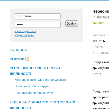
Небесної
(г. Жито
160000 $
зареєструватися
забули пароль?
Загальна п
Кімнат:
6
Поверх:
1
ГОЛОВНА
К-ть поверх
НОВИНИ
Продаж ком
РЕГУЛЮВАННЯ РІЄЛТОРСЬКОЇ
приміщення
ДІЯЛЬНОСТІ
Сотні!
Концепція законодавчого регулювання
Пропозиції робочої групи
Представля
Висновок для робочої групи
просторе к
ЕТИКА ТА СТАНДАРТИ РІЄЛТОРСЬКОЇ
приміщення
ДІЯЛЬНОСТІ