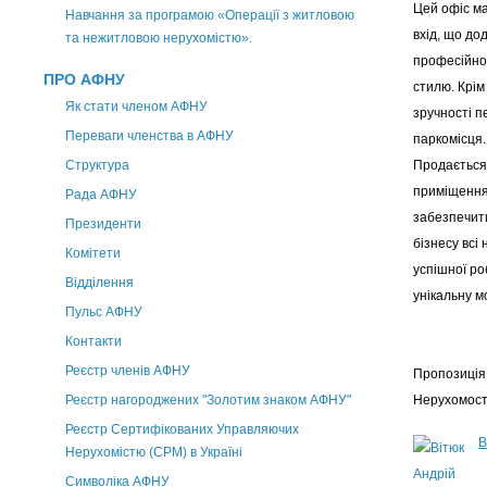
Цей офіс м
Навчання за програмою «Операції з житловою
вхід, що до
та нежитловою нерухомістю».
професійно
ПРО АФНУ
стилю. Крім
Як стати членом АФНУ
зручності п
Переваги членства в АФНУ
паркомісця.
Структура
Продається
приміщення,
Рада АФНУ
забезпечит
Президенти
бізнесу всі
Комітети
успішної ро
Відділення
унікальну м
Пульс АФНУ
Контакти
Реєстр членів АФНУ
Пропозиція 
Реєстр нагороджених "Золотим знаком АФНУ"
Нерухомос
Реєстр Сертифікованих Управляючих
В
Нерухомістю (CPM) в Україні
Символіка АФНУ