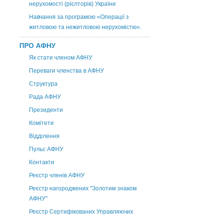
нерухомості (рієлторів) України
Навчання за програмою «Операції з
житловою та нежитловою нерухомістю».
ПРО АФНУ
Як стати членом АФНУ
Переваги членства в АФНУ
Структура
Рада АФНУ
Президенти
Комітети
Відділення
Пульс АФНУ
Контакти
Реєстр членів АФНУ
Реєстр нагороджених "Золотим знаком
АФНУ"
Реєстр Сертифікованих Управляючих