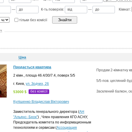
—
К-ть поверхів:
—
Кімнат:
тільки без комісії
ук
Ціна
Продається квартира
Продам 2-кімнатну кв
2 кімн., площа 46.4/30/7.4, поверх 5/5
5/5-пов. цегляний буд
г. Киев,
ул. Зодчих, 26
без комісії
Засклений балкон, ск
53000 $
Кулішенко Владислав Вікторович
Заместитель генерального директора (
АН
"Альянс- Брок"
) , Член правления КГО АСНУ,
Председатель комитета по информационным
технологиям и сервисам (
Ассоциация