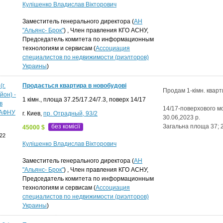
Кулішенко Владислав Вікторович
Заместитель генерального директора (
АН
"Альянс- Брок"
) , Член правления КГО АСНУ,
Председатель комитета по информационным
технологиям и сервисам (
Ассоциация
специалистов по недвижимости (риэлторов)
Украины
)
Продається квартира в новобудові
Продам 1-кімн. кварти
1 кімн., площа 37.25/17.24/7.3, поверх 14/17
14/17-поверхового мо
г. Киев,
пр. Отрадный, 93/2
30.06,2023 р.
без комісії
Загальна площа 37; 2
45000 $
22
Кулішенко Владислав Вікторович
Заместитель генерального директора (
АН
"Альянс- Брок"
) , Член правления КГО АСНУ,
Председатель комитета по информационным
технологиям и сервисам (
Ассоциация
специалистов по недвижимости (риэлторов)
Украины
)