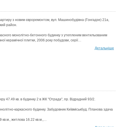
вартиру з новим євроремонтом, вул. Машинобудівна (Гонгадзе) 21а,
кий район.
учасного монолітно-бетонного будинку з утепленим вентильованим
ої керамічної плитки, 2006 року побудови, серії…
Детальніше
ру 47.49 кв. в будинку 2 в ЖК "Отрада", пр. Відрадний 93/2.
нолітно-каркасного будинку. Забудовник Київміськбуд. Планова здача
 кв.м., житлова 16.22 кв.м.,…