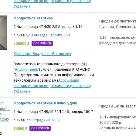
специалистов по недвижимости (риэлторов)
Украины
)
Продається квартира
Продам 2-кімнатну к
2 кімн., площа 47.4/30.2/9.5, поверх 1/16
Шулявка, Солом'янсь
г. Киев,
ул. Гонгадзе Георгия, 21а
1/16- поверхового с
без комісії
фасадом з декоративн
108000 $
Кулішенко Владислав Вікторович
Заместитель генерального директора (
АН
"Альянс- Брок"
) , Член правления КГО АСНУ,
Председатель комитета по информационным
технологиям и сервисам (
Ассоциация
специалистов по недвижимости (риэлторов)
Украины
)
Продається квартира в новобудові
Продам 1-кімн. кварти
1 кімн., площа 47.49/16.22/12.45, поверх 16/17
16/17-поверхового мо
г. Киев,
пр. Отрадный, 93/2
30.06.2023 р.
без комісії
Загальна площа 47.49
54000 $
22