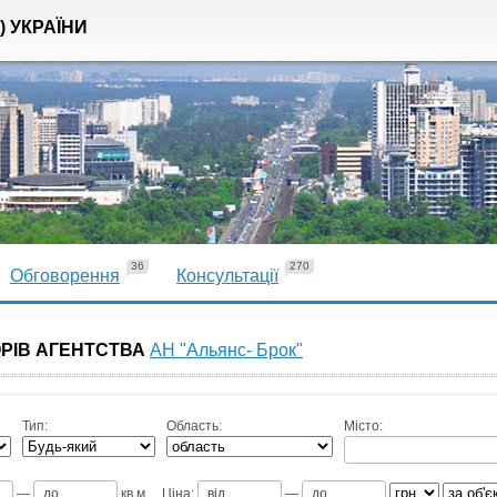
) УКРАЇНИ
36
270
Обговорення
Консультації
ОРІВ АГЕНТСТВА
АН "Альянс- Брок"
Тип:
Область:
Місто:
—
кв.м
Ціна:
—