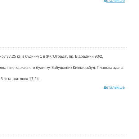
Детальніше
ру 37.25 кв. в будинку 1 в ЖК 'Отрада', пр. Відрадний 93/2.
нолітно-каркасного будинку. Забудовник Київміськбуд. Планова здача
5 кв.м., житлова 17.24…
Детальніше