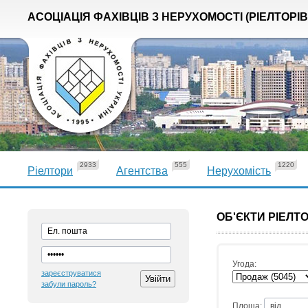
АСОЦІАЦІЯ ФАХІВЦІВ З НЕРУХОМОСТІ (РІЕЛТОРІВ
2933
555
1220
Ріелтори
Агентства
Нерухомість
ОБ'ЄКТИ РІЕЛТ
Угода:
зареєструватися
забули пароль?
Площа: