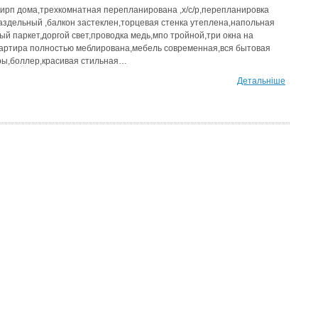
 кирп дома,трехкомнатная перепланирована ,х/с/р,перепланировка
аздельный ,балкон застеклен,торцевая стенка утеплена,напольная
ый паркет,доргой свет,проводка медь,мпо тройной,три окна на
вартира полностью меблирована,мебель современная,вся бытовая
ры,боллер,красивая стильная…
Детальніше