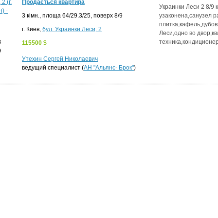
Продається квартира
Украинки Леси 2 8/9
3 кімн., площа 64/29.3/25, поверх 8/9
узаконена,санузел р
плитка,кафель,дубов
г. Киев,
бул. Украинки Леси, 2
Леси,одно во двор,к
техника,кондиционе
3
115500 $
9
Утехин Сергей Николаевич
ведущий специалист (
АН "Альянс- Брок"
)