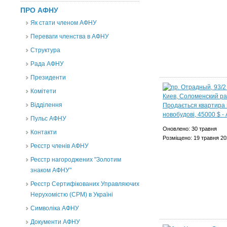
ПРО АФНУ
Як стати членом АФНУ
Переваги членства в АФНУ
Структура
Рада АФНУ
Президенти
Комітети
Відділення
Пульс АФНУ
Оновлено: 30 травня
Контакти
Розміщено: 19 травня 20
Реєстр членів АФНУ
Реєстр нагороджених "Золотим
знаком АФНУ"
Реєстр Сертифікованих Управляючих
Нерухомістю (CPM) в Україні
Символіка АФНУ
Документи АФНУ